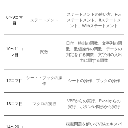
ステートメントの使い方、For
8〜9コマ
ステートメント
ステートメント、Ifステートメ
目
ント、Withステートメント
日付・時刻の関数、文字列の関
10〜11コ
数、数値操作の関数、データの
関数
マ目
判定をする関数、文字列の入出
力に関する関数
シート・ブックの操
12コマ目
シートの操作、ブックの操作
作
VBEからの実行、Excelからの
13コマ目
マクロの実行
実行、ボタンや図形から実行
模擬問題を解いてVBAエキスパ
14〜20コ