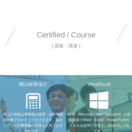
Certified / Course
[ 資格・講座 ]
簿記/経理/会計
Word/Excel
簿記の資格は事務職や経理・会計関連
MOS（Microsoft Office Specialist）の資
の仕事で活かすことができます。会計
格取得でWord・Excel・PowerPointの
ソフトや労務事務の講座も人気でおす
スキルを証明できます。Expertも人気
すめです。
です。