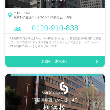
〒151-0053
東京都渋谷区代々木2-13-5 KT新宿ビル10階
0120-910-838
JR新宿駅南口より徒歩5分。甲州街道沿いにあり、都営新宿線6番出口に隣接
しているので雨の日でも地下道を通ってくることができます。ソフトキャン
パス新宿校の赤い大きな看板が目印です。
新宿校（東京都）
JR横浜駅西口から徒歩4分
横浜校