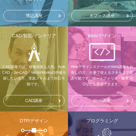
簿記講座
オフィス講座
CAD/製図/インテリア
Web/デザイン
CAD講座では、研修講座も人気。Auto
WebデザインスクールやWeb講座をお
CAD・Jw-CAD・VectorWorksの学校を
探しの方、仕事で使えるスキルまで受
探している方、実践スキルまで対応可
講可能です。ポートフォリオ・集客SE
能です。
Oなども受講できます。
CAD講座
Web講座
DTP/デザイン
プログラミング