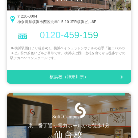
〒220-0004
神奈川県横浜市西区北幸1-5-10 JPR横浜ビル6F
0120-459-159
JR横浜駅西口より徒歩4分。横浜ベイシェラトンホテルの右手「第二バスの
りば」前の茶色いビルが目印です。横浜校は西口改札を出てから徒歩すぐの
駅チカパソコンスクールです。
横浜校（神奈川県）
東二番丁通り電力ホールから徒歩1分
仙台校