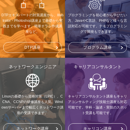
DTPエキスパートの対策講座から、Illus
プログラミングを初心者から学びたい
trator・Photoshop講座まで基礎から実
方、JavaやC言語、PHPなど様々な言
践までを学べます。簡単チラシ作成講
語対応が可能です。デモプログラミン
座など。
グで開発もできます。
DTP講座
プログラム講座
ネットワークエンジニア
キャリアコンサルタント
Linuxの基礎から資格対策（LPIC）、C
キャリアコンサルタント講座もキャリ
CNA、CCNPの研修講座も人気。Wind
アコンサルティング技能士講座も対応
owsサーバーまで幅広くネットワーク講
可能です。学科・論述・実技のスポッ
座の受講できます。
ト受講も可能です。
ネットワーク講座
キャリコン講座