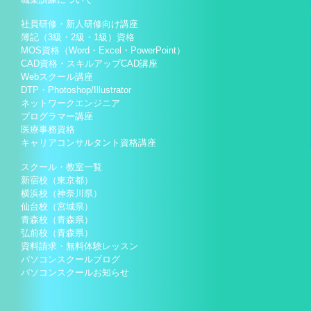
社員研修・新人研修向け講座
簿記（3級・2級・1級）資格
MOS資格（Word・Excel・PowerPoint）
CAD資格・スキルアップCAD講座
Webスクール講座
DTP・Photoshop/Illustrator
ネットワークエンジニア
プログラマー講座
医療事務資格
キャリアコンサルタント資格講座
スクール・教室一覧
新宿校（東京都）
横浜校（神奈川県）
仙台校（宮城県）
青森校（青森県）
弘前校（青森県）
資料請求・無料体験レッスン
パソコンスクールブログ
パソコンスクールお知らせ