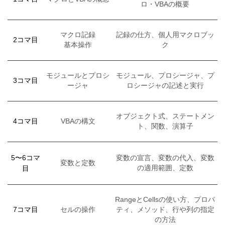
ロ・VBAの概要
マクロ記録
記録の仕方、個人用マクロブッ
2コマ目
基本操作
ク
モジュールとプロシ
モジュール、プロシージャ、プ
3コマ目
ージャ
ロシージャの記述と実行
オブジェクト式、ステートメン
4コマ目
VBAの構文
ト、関数、演算子
5〜6コマ
変数の宣言、変数の代入、変数
変数と定数
目
の適用範囲、定数
RangeとCellsの使い方、プロパ
7コマ目
セルの操作
ティ、メソッド、行や列の指定
の方法