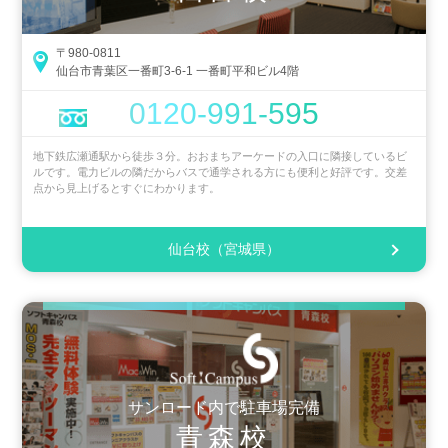
〒980-0811
仙台市青葉区一番町3-6-1 一番町平和ビル4階
0120-991-595
地下鉄広瀬通駅から徒歩３分。おおまちアーケードの入口に隣接しているビ
ルです。電力ビルの隣だからバスで通学される方にも便利と好評です。交差
点から見上げるとすぐにわかります。
仙台校（宮城県）
サンロード内で駐車場完備
青森校