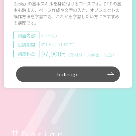
Designの基本スキルを身に付けるコースです。DTPの基
本も踏まえ、ページ作成や文字の入力、オブジェクトの
操作方法を学習でき、これから学習したい方におすすめ
の講座です。
講座内容
InDesign
受講期間
約1ヶ月（10コマ）
97,900
講座料金
円（教材費・入学金・税込）
Indesign
Design