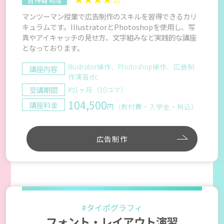
マンツーマン授業で広告制作のスキルを習得できるカリ
キュラムです。IllustratorとPhotoshopを使用し、写
真やアイキャッチの見せ方、文字組みなど実践的な講座
となっております。
Illustrator操作、Photoshop操作、広告制
講座内容
作演習etc
受講期間
約1ヶ月（10コマ）
104,500
講座料金
円（教材費・入学金・税込）
広告制作
#タイポグラフィ
フォント・レイアウト演習