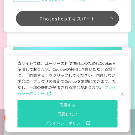
Photoshopエキスパート
#Illustrator上級資格
当サイトでは、ユーザーの利便性向上のためにCookieを
Illustratorエキスパート
使用しております。Cookieの使用に同意いただける場合
は、「同意する」をクリックしてください。同意しない
資格取得コース
場合は、ブラウザの設定でCookieを無効にできます。た
だし、一部の機能が制限される場合があります。
プライ
★★★☆☆
習得難易度
バシーポリシー
Illustratorのスキルを身につけ印刷データなどを制作す
同意する
るスキルを身につけます。さまざまなデータの印刷物を
制作するスキルやIllustratorの最新スキルまでトータル
同意しない
的に身につけます。スキルを資格によって証明すること
資料請求 / 無料体験
プライバシーポリシー
で就職や転職活動を有利にします。