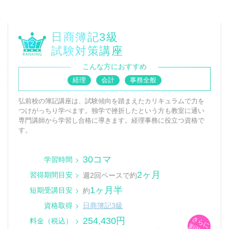
日商簿記3級
2
試験対策講座
こんな方におすすめ
経理
会計
事務全般
弘前校の簿記講座は、試験傾向を踏まえたカリキュラムで力を
つけがっちり学べます。独学で挫折したという方も教室に通い
専門講師から学習し合格に導きます。経理事務に役立つ資格で
す。
30コマ
学習時間
2ヶ月
習得期間目安
週2回ペースで約
1ヶ月半
短期受講目安
約
資格取得
日商簿記3級
さらに
254,430円
料金（税込）