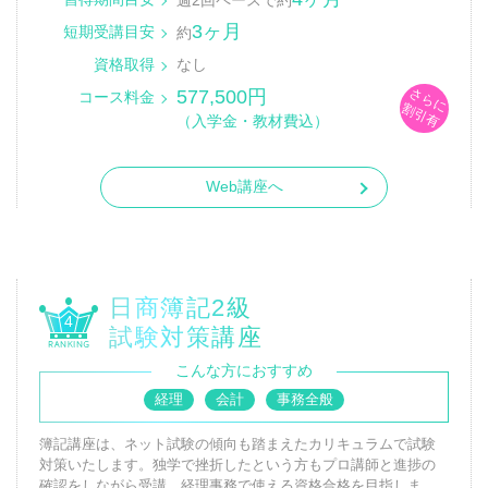
週2回ペースで約
3ヶ月
短期受講目安
約
資格取得
なし
さらに
577,500円
コース料金
割引有
（入学金・教材費込）
Web講座へ
日商簿記2級
4
試験対策講座
こんな方におすすめ
経理
会計
事務全般
簿記講座は、ネット試験の傾向も踏まえたカリキュラムで試験
対策いたします。独学で挫折したという方もプロ講師と進捗の
確認をしながら受講、経理事務で使える資格合格を目指しま