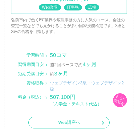
Web業界
IT事務
広報
弘前市内で働くEC業界や広報事務の方に人気のコース。会社の
査定一覧などでも見かけることが多い国家技能検定です。3級と
2級の合格を目指します。
50コマ
学習時間
4ヶ月
習得期間目安
週2回ペースで約
3ヶ月
短期受講目安
約
資格取得
ウェブデザイン3級
・
ウェブデザイン2
級
さらに
507,100円
料金（税込）
割引有
（入学金・テキスト代込）
Web講座へ