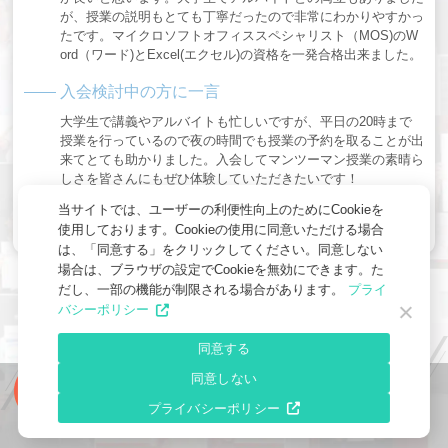
が、授業の説明もとても丁寧だったので非常にわかりやすかっ
たです。マイクロソフトオフィススペシャリスト（MOS)のW
ord（ワード)とExcel(エクセル)の資格を一発合格出来ました。
入会検討中の方に一言
大学生で講義やアルバイトも忙しいですが、平日の20時まで
授業を行っているので夜の時間でも授業の予約を取ることが出
来てとても助かりました。入会してマンツーマン授業の素晴ら
しさを皆さんにもぜひ体験していただきたいです！
当サイトでは、ユーザーの利便性向上のためにCookieを
使用しております。Cookieの使用に同意いただける場合
は、「同意する」をクリックしてください。同意しない
場合は、ブラウザの設定でCookieを無効にできます。た
だし、一部の機能が制限される場合があります。
プライ
バシーポリシー
Student Stories
同意する
同意しない
受講生の最新スクール体験談
資料請求 / 無料体験
プライバシーポリシー