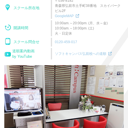
〒036-8182
青森県弘前市土手町38番地 スカイパーク
スクール所在地
ビル2F
GoogleMAP
10:00am.～20:00pm. (月、水～金)
開講時間
10:00am.～18:00pm. (土)
火・日定休
スクール問合せ
0120-459-017
道順案内動画
ソフトキャンパス弘前校への道順
by YouTube