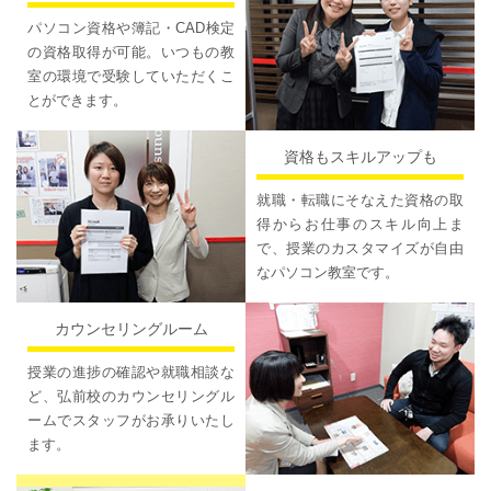
パソコン資格や簿記・CAD検定
の資格取得が可能。いつもの教
室の環境で受験していただくこ
とができます。
資格もスキルアップも
就職・転職にそなえた資格の取
得からお仕事のスキル向上ま
で、授業のカスタマイズが自由
なパソコン教室です。
カウンセリングルーム
授業の進捗の確認や就職相談な
ど、弘前校のカウンセリングル
ームでスタッフがお承りいたし
ます。