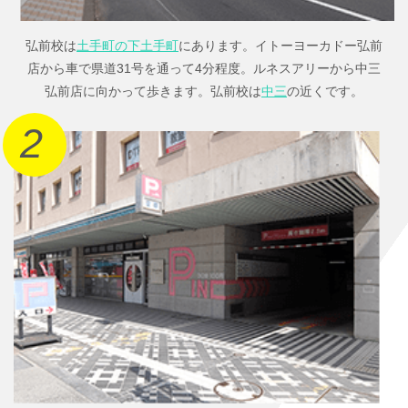
弘前校は
土手町の下土手町
にあります。イトーヨーカドー弘前
店から車で県道31号を通って4分程度。ルネスアリーから中三
弘前店に向かって歩きます。弘前校は
中三
の近くです。
2