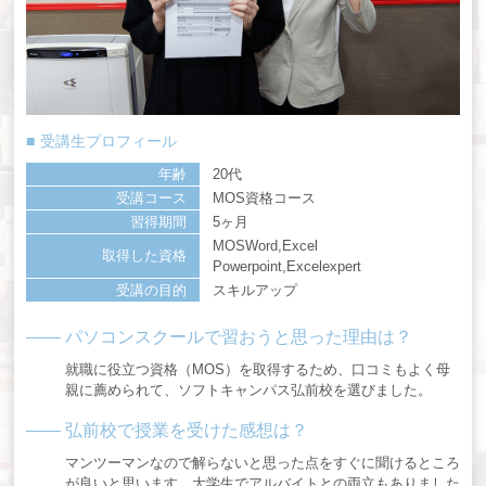
受講生プロフィール
年齢
20代
受講コース
MOS資格コース
習得期間
5ヶ月
MOSWord,Excel
取得した資格
Powerpoint,Excelexpert
受講の目的
スキルアップ
パソコンスクールで習おうと思った理由は？
就職に役立つ資格（MOS）を取得するため、口コミもよく母
親に薦められて、ソフトキャンパス弘前校を選びました。
弘前校で授業を受けた感想は？
マンツーマンなので解らないと思った点をすぐに聞けるところ
が良いと思います。大学生でアルバイトとの両立もありました