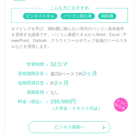
こんな方におすすめ
ビジネススキル
パソコン初心者
就転職
タイピングを学び、就転職に困らない現代のパソコン基本操作
を習得する講座です。パソコン基礎スキルからWord・Excel・P
owerPoint、Outlook、クラウドツールやウェブ会議のツールスキ
ルなどを習得します。
32コマ
学習時間
2ヶ月
習得期間目安
週2回ペースで約
2ヶ月
短期受講目安
約
資格取得
なし
さらに
250,580円
料金（税込）
割引有
（入学金・テキスト代込）
ビジネス講座へ