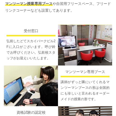
マンツーマン授業専用ブース
や自習用フリースペース、フリード
リンクコーナーなども設置してあります。
受付窓口
弘前したどてスカイパークビル2
Fに入口がございます。呼び鈴
でお呼びください。弘前校スタ
ッフがお迎えいいたします。
マンツーマン専用ブース
講師がずっと隣にいてくれるマ
ンツーマンブースの形は全国的
にも珍しいと言われるオーダー
メイドの授業の形です。
資格試験の認定校