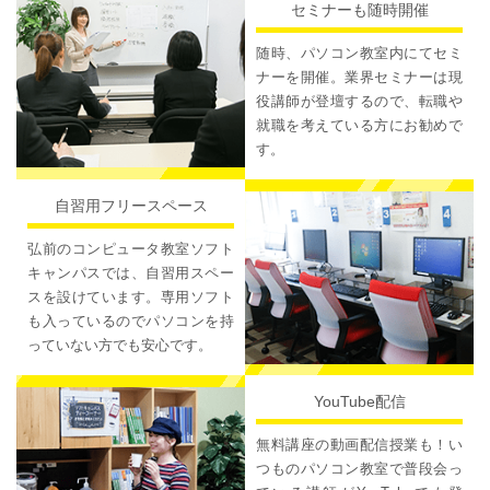
セミナーも随時開催
随時、パソコン教室内にてセミ
ナーを開催。業界セミナーは現
役講師が登壇するので、転職や
就職を考えている方にお勧めで
す。
自習用フリースペース
弘前のコンピュータ教室ソフト
キャンパスでは、自習用スペー
スを設けています。専用ソフト
も入っているのでパソコンを持
っていない方でも安心です。
YouTube配信
無料講座の動画配信授業も！い
つものパソコン教室で普段会っ