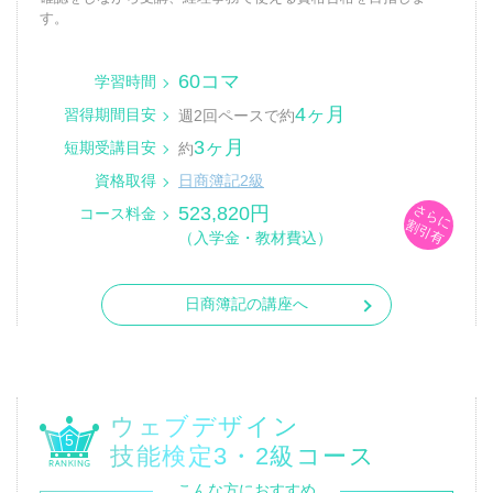
す。
60コマ
学習時間
4ヶ月
習得期間目安
週2回ペースで約
3ヶ月
短期受講目安
約
資格取得
日商簿記2級
さらに
523,820円
コース料金
割引有
（入学金・教材費込）
日商簿記の講座へ
ウェブデザイン
5
技能検定3・2級コース
こんな方におすすめ