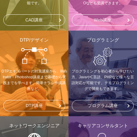
能です。
Oなども受講できます。
CAD講座
Web講座
DTP/デザイン
プログラミング
DTPエキスパートの対策講座から、Illus
プログラミングを初心者から学びたい
trator・Photoshop講座まで基礎から実
方、JavaやC言語、PHPなど様々な言
践までを学べます。簡単チラシ作成講
語対応が可能です。デモプログラミン
座など。
グで開発もできます。
DTP講座
プログラム講座
ネットワークエンジニア
キャリアコンサルタント