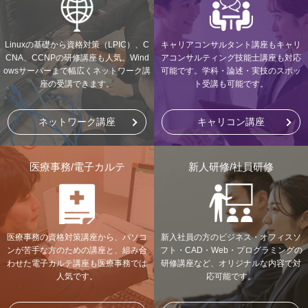
Linuxの基礎から資格対策（LPIC）、C
キャリアコンサルタント講座もキャリ
CNA、CCNPの研修講座も人気。Wind
アコンサルティング技能士講座も対応
owsサーバーまで幅広くネットワーク講
可能です。学科・論述・実技のスポッ
座の受講できます。
ト受講も可能です。
ネットワーク講座
キャリコン講座
医療事務/電子カルテ
新人研修/社員研修
医療事務の資格対策講座から、パソコ
新入社員の方のビジネス・オフィスソ
ンが苦手な方のための講座と、組み合
フト・CAD・Web・プログラミングの
わせた電子カルテ講座も医療事務では
研修講座など、オリジナルな内容で対
人気です。
応可能です。