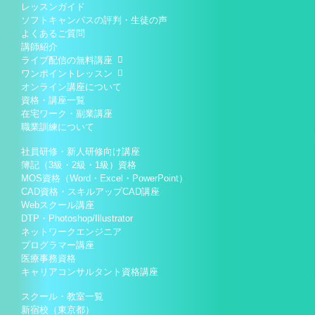
レッスンガイド
ソフトキャンパスの評判・生徒の声
よくあるご質問
講師紹介
ライブ配信の無料講座
ワンポイントレッスン
オンライン講座について
資格・講座一覧
在宅ワーク・副業講座
職業訓練について
社員研修・新人研修向け講座
簿記（3級・2級・1級）資格
MOS資格（Word・Excel・PowerPoint）
CAD資格・スキルアップCAD講座
Webスクール講座
DTP・Photoshop/Illustrator
ネットワークエンジニア
プログラマー講座
医療事務資格
キャリアコンサルタント資格講座
スクール・教室一覧
新宿校（東京都）