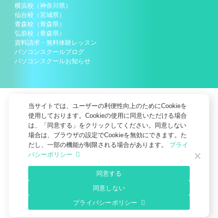
横浜校（神奈川県）
仙台校（宮城県）
青森校（青森県）
弘前校（青森県）
資料請求・無料体験レッスン
パソコンスクールブログ
パソコンスクールお知らせ
当サイトでは、ユーザーの利便性向上のためにCookieを
使用しております。Cookieの使用に同意いただける場合
は、「同意する」をクリックしてください。同意しない
場合は、ブラウザの設定でCookieを無効にできます。た
だし、一部の機能が制限される場合があります。
プライ
バシーポリシー
会社概要
個人情報保護方針
個人情報の取扱いについて
同意する
お知らせ
サイトマップ
同意しない
© SoftCampus Co., Ltd. All Rights Reserved.
プライバシーポリシー