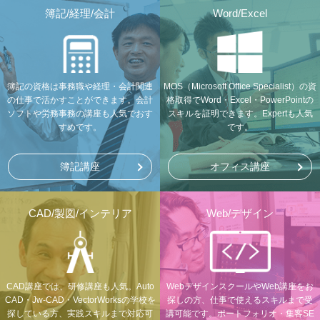
簿記/経理/会計
Word/Excel
簿記の資格は事務職や経理・会計関連
MOS（Microsoft Office Specialist）の資
の仕事で活かすことができます。会計
格取得でWord・Excel・PowerPointの
ソフトや労務事務の講座も人気でおす
スキルを証明できます。Expertも人気
すめです。
です。
簿記講座
オフィス講座
CAD/製図/インテリア
Web/デザイン
CAD講座では、研修講座も人気。Auto
WebデザインスクールやWeb講座をお
CAD・Jw-CAD・VectorWorksの学校を
探しの方、仕事で使えるスキルまで受
探している方、実践スキルまで対応可
講可能です。ポートフォリオ・集客SE