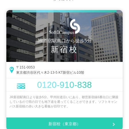
JR新宿駅南口から徒歩5分
新宿校
〒151-0053
東京都渋谷区代々木2-13-5 KT新宿ビル10階
0120-910-838
JR新宿駅南口より徒歩5分。甲州街道沿いにあり、都営新宿線6番出口に隣接
しているので雨の日でも地下道を通ってくることができます。ソフトキャン
パス新宿校の赤い大きな看板が目印です。
新宿校（東京都）