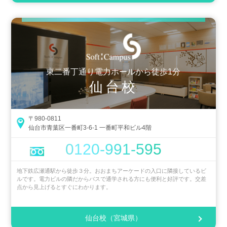
東二番丁通り電力ホールから徒歩1分
仙台校
〒980-0811
仙台市青葉区一番町3-6-1 一番町平和ビル4階
0120-991-595
地下鉄広瀬通駅から徒歩３分。おおまちアーケードの入口に隣接しているビ
ルです。電力ビルの隣だからバスで通学される方にも便利と好評です。交差
点から見上げるとすぐにわかります。
仙台校（宮城県）