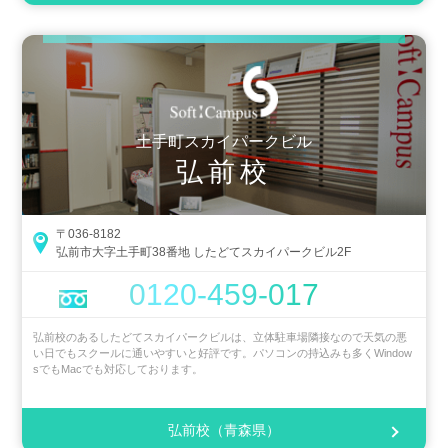
土手町スカイパークビル
弘前校
〒036-8182
弘前市大字土手町38番地 したどてスカイパークビル2F
0120-459-017
弘前校のあるしたどてスカイパークビルは、立体駐車場隣接なので天気の悪
い日でもスクールに通いやすいと好評です。パソコンの持込みも多くWindow
sでもMacでも対応しております。
弘前校（青森県）