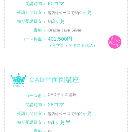
60コマ
受講時間
4ヶ月
受講期間目安
週2回ペースで約
3ヶ月
短期受講目安
約
資格
Oracle Java Silver
さらに
401,500円
コース料金
割引有
（入学金・テキスト代込）
CAD平面図講座
3
CAD平面図講座
コース名
28コマ
受講時間
2ヶ月
受講期間目安
週2回ペースで約
1ヶ月半
短期受講目安
約
資格
なし