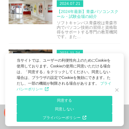
2024.07.21
【2024年最新】青森パソコンスク
ール・試験会場の紹介
ソフトキャンパス青森校は青森市
内でパソコン技術の習得と資格取
得をサポートする専門の教育機関
です。また…
2021.11.24
当サイトでは、ユーザーの利便性向上のためにCookieを
パソコンを使う仕事に就きたいな
らプログラマーがおすすめ！仕事
使用しております。Cookieの使用に同意いただける場合
内容や年収など紹介
は、「同意する」をクリックしてください。同意しない
プログラミングやパソコンを使う
場合は、ブラウザの設定でCookieを無効にできます。た
仕事に興味を持つ人が増えてき
だし、一部の機能が制限される場合があります。
プライ
て、時代のニーズに合うITスキル
バシーポリシー
を学ぶこと…
同意する
同意しない
青森パソコン教室詳細
資料請求 / 無料体験
プライバシーポリシー