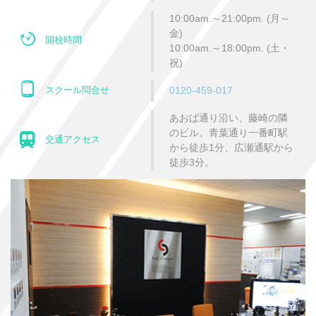
10:00am.～21:00pm. (月～
金)
開校時間
10:00am.～18:00pm. (土・
祝)
スクール問合せ
0120-459-017
あおば通り沿い、藤崎の隣
のビル。青葉通り一番町駅
交通アクセス
から徒歩1分、広瀬通駅から
徒歩3分。