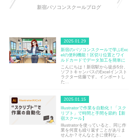
新宿パソコンスクールブログ
2025.01.29
新宿のパソコンスクールで学ぶExc
elの便利機能！区切り位置とワイ
ルドカードでデータ加工を簡単に
こんにちは！新宿駅から徒歩5分、
ソフトキャンパスのExcelインスト
ラクター佐藤です。インポートし
た…
2025.01.15
Illustratorで作業を自動化！「スク
リプト」で時間と手間を節約【新
宿スクール】
Illustratorを使っていると、同じ作
業を何度も繰り返すことがありま
せんか？そんなときに便利な…