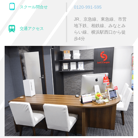
スクール問合せ
0120-991-595
JR、京急線、東急線、市営
地下鉄、相鉄線、みなとみ
交通アクセス
らい線、横浜駅西口から徒
歩4分