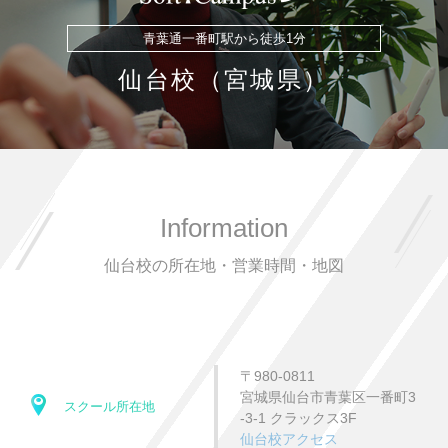
青葉通一番町駅から徒歩1分
仙台校（宮城県）
Information
仙台校の所在地・営業時間・地図
〒980-0811
宮城県仙台市青葉区一番町3
スクール所在地
-3-1 クラックス3F
仙台校アクセス