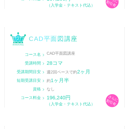
割引有
（入学金・テキスト代込）
CAD平面図講座
2
CAD平面図講座
コース名
28コマ
受講時間
2ヶ月
受講期間目安
週2回ペースで約
1ヶ月半
短期受講目安
約
資格
なし
さらに
196,240円
コース料金
割引有
（入学金・テキスト代込）