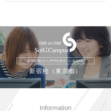
仙台校の所在地・営業時間・地図
仙台校で人気のおすすめ講座
仙台パソコンスクールブログ
青森校（青森県）
青森校の所在地・営業時間・地図
青森校で人気のおすすめ講座
青森パソコン教室ブログ
弘前校（青森県）
弘前校の所在地・営業時間・地図
新宿駅南口から甲州街道沿いに徒歩5分
弘前校で人気のおすすめ講座
新宿校（東京都）
弘前パソコン教室ブログ
Information