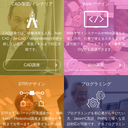
CAD/製図/インテリア
Web/デザイン
CAD講座では、研修講座も人気。Auto
WebデザインスクールやWeb講座をお
CAD・Jw-CAD・VectorWorksの学校を
探しの方、仕事で使えるスキルまで受
探している方、実践スキルまで対応可
講可能です。ポートフォリオ・集客SE
能です。
Oなども受講できます。
CAD講座
Web講座
DTP/デザイン
プログラミング
DTPエキスパートの対策講座から、Illus
プログラミングを初心者から学びたい
trator・Photoshop講座まで基礎から実
方、JavaやC言語、PHPなど様々な言
践までを学べます。簡単チラシ作成講
語対応が可能です。デモプログラミン