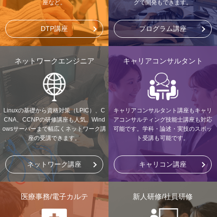
座など。
グで開発もできます。
DTP講座
プログラム講座
ネットワークエンジニア
キャリアコンサルタント
Linuxの基礎から資格対策（LPIC）、C
キャリアコンサルタント講座もキャリ
CNA、CCNPの研修講座も人気。Wind
アコンサルティング技能士講座も対応
owsサーバーまで幅広くネットワーク講
可能です。学科・論述・実技のスポッ
座の受講できます。
ト受講も可能です。
ネットワーク講座
キャリコン講座
医療事務/電子カルテ
新人研修/社員研修