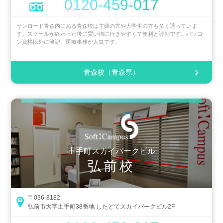
0120-459-017
サンロード青森内にある青森校は主婦の方や大学生の方も多く通っていま
す。スクールが終わった後に買い物に行きやすくて便利と評判です。パソコ
ン資格以外に簿記、医療事務が人気です。
青森校（青森県）
土手町スカイパークビル
弘前校
〒036-8182
弘前市大字土手町38番地 したどてスカイパークビル2F