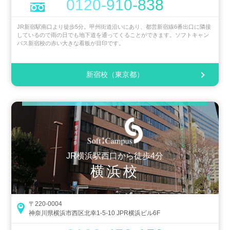
0120-910-838
JR新宿駅南口より徒歩5分。甲州街道沿いにあり、都営新宿線6番出口に隣接
しているので雨の日でも地下道を通ってくることができます。ソフトキャン
パス新宿校の赤い大きな看板が目印です。
新宿校（東京都）
JR横浜駅西口から徒歩4分
横浜校
〒220-0004
神奈川県横浜市西区北幸1-5-10 JPR横浜ビル6F