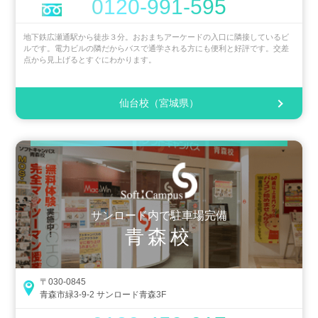
0120-991-595
地下鉄広瀬通駅から徒歩３分。おおまちアーケードの入口に隣接しているビ
ルです。電力ビルの隣だからバスで通学される方にも便利と好評です。交差
点から見上げるとすぐにわかります。
仙台校（宮城県）
サンロード内で駐車場完備
青森校
〒030-0845
青森市緑3-9-2 サンロード青森3F