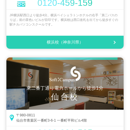
0120-459-159
JR横浜駅西口より徒歩4分。横浜ベイシェラトンホテルの右手「第二バスの
りば」前の茶色いビルが目印です。横浜校は西口改札を出てから徒歩すぐの
駅チカパソコンスクールです。
横浜校（神奈川県）
東二番丁通り電力ホールから徒歩1分
仙台校
〒980-0811
仙台市青葉区一番町3-6-1 一番町平和ビル4階