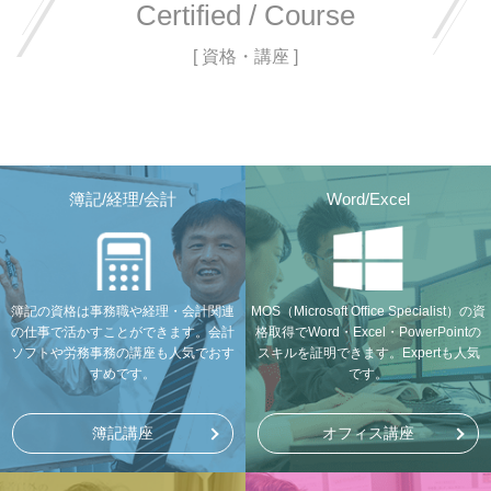
Certified / Course
[ 資格・講座 ]
簿記/経理/会計
Word/Excel
簿記の資格は事務職や経理・会計関連
MOS（Microsoft Office Specialist）の資
の仕事で活かすことができます。会計
格取得でWord・Excel・PowerPointの
ソフトや労務事務の講座も人気でおす
スキルを証明できます。Expertも人気
すめです。
です。
簿記講座
オフィス講座