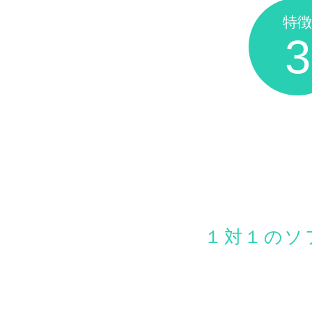
特徴
3
１対１のソフ