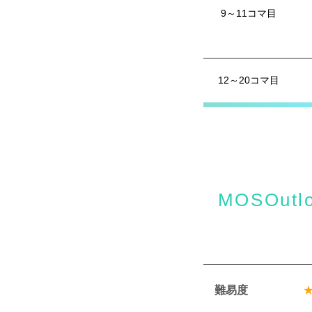
9～11コマ目
12～20コマ目
MOSOu
難易度