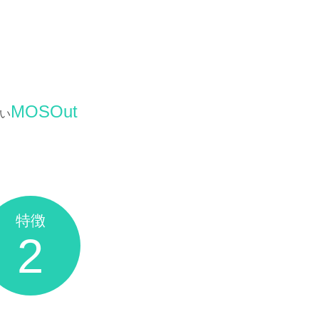
MOSOut
い
特徴
2