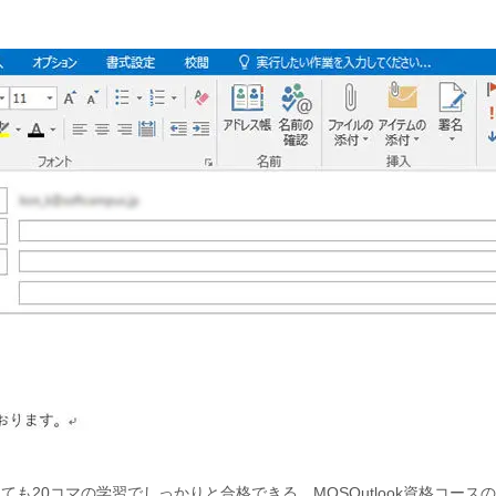
くても
20コマの学習でしっかりと合格できる
、MOSOutlook資格コー