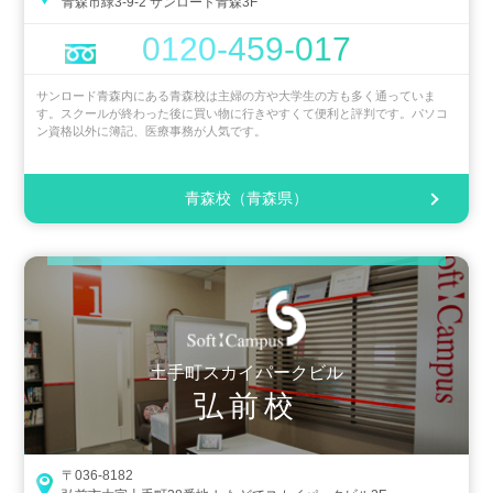
青森市緑3-9-2 サンロード青森3F
0120-459-017
サンロード青森内にある青森校は主婦の方や大学生の方も多く通っていま
す。スクールが終わった後に買い物に行きやすくて便利と評判です。パソコ
ン資格以外に簿記、医療事務が人気です。
青森校（青森県）
土手町スカイパークビル
弘前校
〒036-8182