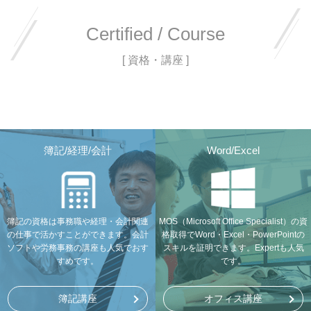
Certified / Course
[ 資格・講座 ]
簿記/経理/会計
Word/Excel
簿記の資格は事務職や経理・会計関連
MOS（Microsoft Office Specialist）の資
の仕事で活かすことができます。会計
格取得でWord・Excel・PowerPointの
ソフトや労務事務の講座も人気でおす
スキルを証明できます。Expertも人気
すめです。
です。
簿記講座
オフィス講座