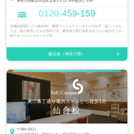
神奈川県横浜市西区北幸1-5-10 JPR横浜ビル6F
0120-459-159
JR横浜駅西口より徒歩4分。横浜ベイシェラトンホテルの右手「第二バスの
りば」前の茶色いビルが目印です。横浜校は西口改札を出てから徒歩すぐの
駅チカパソコンスクールです。
横浜校（神奈川県）
東二番丁通り電力ホールから徒歩1分
仙台校
〒980-0811