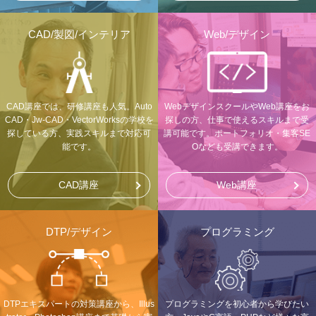
CAD/製図/インテリア
Web/デザイン
CAD講座では、研修講座も人気。Auto
WebデザインスクールやWeb講座をお
CAD・Jw-CAD・VectorWorksの学校を
探しの方、仕事で使えるスキルまで受
探している方、実践スキルまで対応可
講可能です。ポートフォリオ・集客SE
能です。
Oなども受講できます。
CAD講座
Web講座
DTP/デザイン
プログラミング
DTPエキスパートの対策講座から、Illus
プログラミングを初心者から学びたい