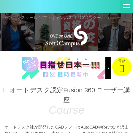
パソコンスクール ソフトキャンパス
CADスクール
オートデスク
電 話
オートデスク認定Fusion 360 ユーザー講
座
オートデスク社が開発したCADソフトはAutoCADやRevitなど沢山