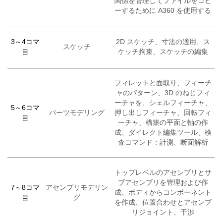
関係を管理してファイルをコピ
ーするために A360 を使用する
3～4コマ
2D スケッチ、寸法の適用、ス
スケッチ
目
ケッチ拘束、スケッチの編集
フィレットと面取り、フィーチ
ャのパターン、3D のねじフィ
ーチャを、シェルフィーチャ、
5～6コマ
パーツモデリング
押し出しフィーチャ、回転フィ
目
ーチャ、構築の平面と軸の作
成、ダイレクト編集ツール、検
査コマンド：計測、断面解析
トップレベルのアセンブリとサ
ブアセンブリを管理および作
7～8コマ
アセンブリモデリン
成、ボディからコンポーネント
目
グ
を作成、位置合わせとアセンブ
リジョイント、干渉