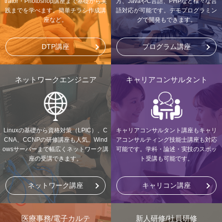
trator・Photoshop講座まで基礎から実
方、JavaやC言語、PHPなど様々な言
践までを学べます。簡単チラシ作成講
語対応が可能です。デモプログラミン
座など。
グで開発もできます。
DTP講座
プログラム講座
ネットワークエンジニア
キャリアコンサルタント
Linuxの基礎から資格対策（LPIC）、C
キャリアコンサルタント講座もキャリ
CNA、CCNPの研修講座も人気。Wind
アコンサルティング技能士講座も対応
owsサーバーまで幅広くネットワーク講
可能です。学科・論述・実技のスポッ
座の受講できます。
ト受講も可能です。
ネットワーク講座
キャリコン講座
医療事務/電子カルテ
新人研修/社員研修