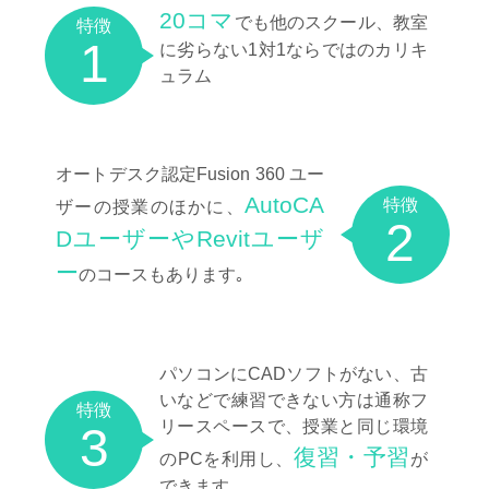
20コマ
でも他のスクール、教室
特徴
1
に劣らない1対1ならではのカリキ
ュラム
オートデスク認定Fusion 360 ユー
AutoCA
特徴
ザーの授業のほかに、
2
DユーザーやRevitユーザ
ー
のコースもあります｡
パソコンにCADソフトがない、古
いなどで練習できない方は通称フ
特徴
リースペースで、授業と同じ環境
3
復習・予習
のPCを利用し、
が
できます。