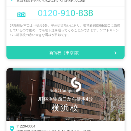
東京都渋谷区代々木2-13-5 KT新宿ビル10階
0120-910-838
JR新宿駅南口より徒歩5分。甲州街道沿いにあり、都営新宿線6番出口に隣接
しているので雨の日でも地下道を通ってくることができます。ソフトキャン
パス新宿校の赤い大きな看板が目印です。
新宿校（東京都）
JR横浜駅西口から徒歩4分
横浜校
〒220-0004