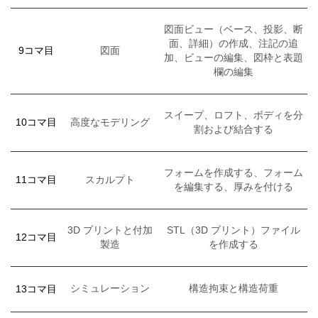
図面ビュー（ベース、投影、断
面、詳細）の作成、注記の追
9コマ目
図面
加、ビューの編集、図枠と表題
欄の編集
スイープ、ロフト、ボディを分
10コマ目
高度なモデリング
割および結合する
フォームを作成する、フォーム
11コマ目
スカルプト
を編集する、厚みを付ける
3D プリントと付加
STL（3D プリント）ファイル
12コマ目
製造
を作成する
13コマ目
シミュレーション
構造拘束と構造荷重