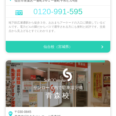
仙台市青葉区一番町3-6-1 一番町平和ビル4階
0120-991-595
地下鉄広瀬通駅から徒歩３分。おおまちアーケードの入口に隣接しているビ
ルです。電力ビルの隣だからバスで通学される方にも便利と好評です。交差
点から見上げるとすぐにわかります。
仙台校（宮城県）
サンロード内で駐車場完備
青森校
〒030-0845