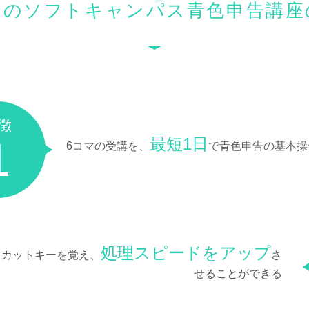
１のソフトキャンパス青色申告講座
徴
1
最短1日
6コマの受講を、
で青色申告の基本操
処理スピードをアップ
トカットキーを覚え、
さ
せることができる