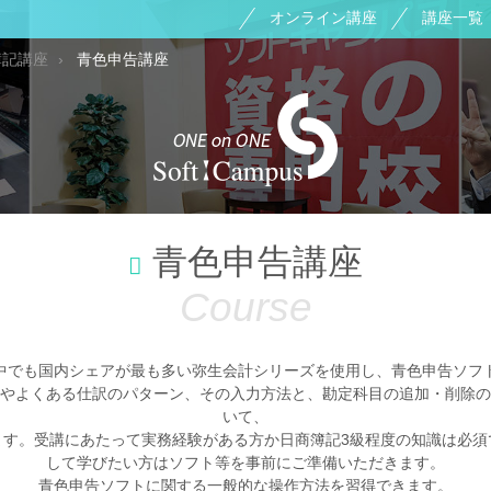
オンライン講座
講座一覧
簿記講座
青色申告講座
青色申告講座
中でも国内シェアが最も多い弥生会計シリーズを使用し、青色申告ソフ
やよくある仕訳のパターン、その入力方法と、勘定科目の追加・削除の
いて、
ます。受講にあたって実務経験がある方か日商簿記3級程度の知識は必須
して学びたい方はソフト等を事前にご準備いただきます。
青色申告ソフトに関する
一般的な操作方法
を習得できます。