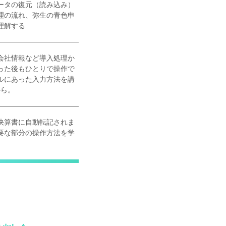
ータの復元（読み込み）
理の流れ、弥生の青色申
理解する
会社情報など導入処理か
った後もひとりで操作で
ルにあった入力方法を講
から。
決算書に自動転記されま
要な部分の操作方法を学