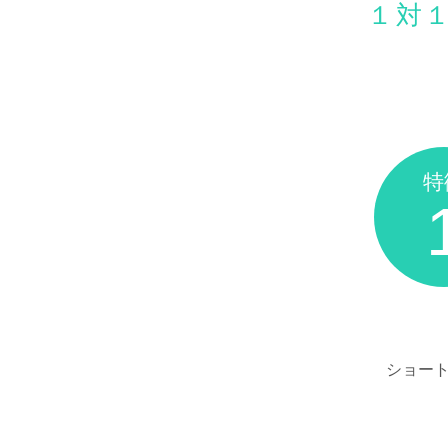
１対
特
ショー