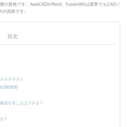
です。AutoCADやRevit、Fusion360は業界でもCADソ
めの資格です。
目次
ナルテキスト
試験試験範囲
題を確認することはできる？
きる？