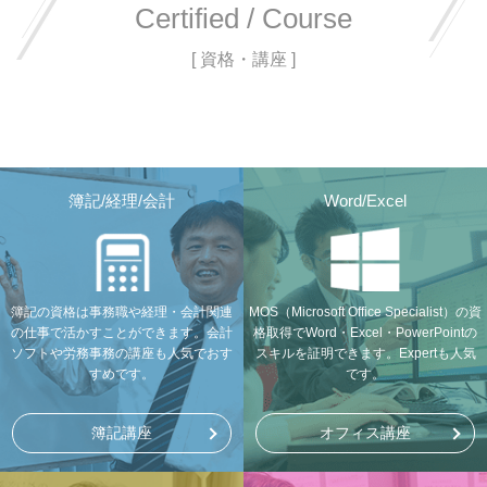
Certified / Course
[ 資格・講座 ]
簿記/経理/会計
Word/Excel
簿記の資格は事務職や経理・会計関連
MOS（Microsoft Office Specialist）の資
の仕事で活かすことができます。会計
格取得でWord・Excel・PowerPointの
ソフトや労務事務の講座も人気でおす
スキルを証明できます。Expertも人気
すめです。
です。
簿記講座
オフィス講座