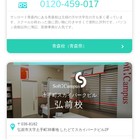
0120-459-017
サンロード青森内にある青森校は主婦の方や大学生の方も多く通っていま
す。スクールが終わった後に買い物に行きやすくて便利と評判です。パソコ
ン資格以外に簿記、医療事務が人気です。
青森校（青森県）
土手町スカイパークビル
弘前校
〒036-8182
弘前市大字土手町38番地 したどてスカイパークビル2F