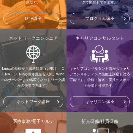
座など。
グで開発もできます。
DTP講座
プログラム講座
ネットワークエンジニア
キャリアコンサルタント
Linuxの基礎から資格対策（LPIC）、C
キャリアコンサルタント講座もキャリ
CNA、CCNPの研修講座も人気。Wind
アコンサルティング技能士講座も対応
owsサーバーまで幅広くネットワーク講
可能です。学科・論述・実技のスポッ
座の受講できます。
ト受講も可能です。
ネットワーク講座
キャリコン講座
医療事務/電子カルテ
新人研修/社員研修