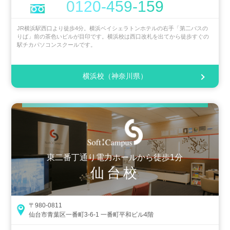
0120-459-159
JR横浜駅西口より徒歩4分。横浜ベイシェラトンホテルの右手「第二バスの
りば」前の茶色いビルが目印です。横浜校は西口改札を出てから徒歩すぐの
駅チカパソコンスクールです。
横浜校（神奈川県）
東二番丁通り電力ホールから徒歩1分
仙台校
〒980-0811
仙台市青葉区一番町3-6-1 一番町平和ビル4階