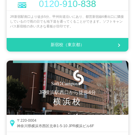
0120-910-838
JR新宿駅南口より徒歩5分。甲州街道沿いにあり、都営新宿線6番出口に隣接
しているので雨の日でも地下道を通ってくることができます。ソフトキャン
パス新宿校の赤い大きな看板が目印です。
新宿校（東京都）
JR横浜駅西口から徒歩4分
横浜校
〒220-0004
神奈川県横浜市西区北幸1-5-10 JPR横浜ビル6F