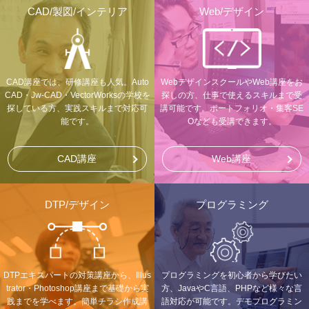
CAD/製図/インテリア
Web/デザイン
CAD講座では、研修講座も人気。Auto
WebデザインスクールやWeb講座をお
CAD・Jw-CAD・VectorWorksの学校を
探しの方、仕事で使えるスキルまで受
探している方、実践スキルまで対応可
講可能です。ポートフォリオ・集客SE
能です。
Oなども受講できます。
CAD講座
Web講座
DTP/デザイン
プログラミング
DTPエキスパートの対策講座から、Illus
プログラミングを初心者から学びたい
trator・Photoshop講座まで基礎から実
方、JavaやC言語、PHPなど様々な言
践までを学べます。簡単チラシ作成講
語対応が可能です。デモプログラミン