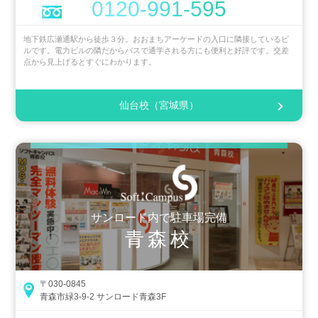
0120-991-595
地下鉄広瀬通駅から徒歩３分。おおまちアーケードの入口に隣接しているビ
ルです。電力ビルの隣だからバスで通学される方にも便利と好評です。交差
点から見上げるとすぐにわかります。
仙台校（宮城県）
サンロード内で駐車場完備
青森校
〒030-0845
青森市緑3-9-2 サンロード青森3F