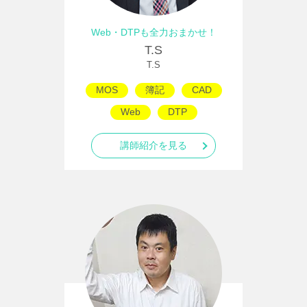
Web・DTPも全力おまかせ！
T.S
T.S
MOS
簿記
CAD
Web
DTP
講師紹介を見る