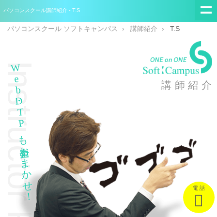
パソコンスクール講師紹介 - T.S
パソコンスクール ソフトキャンパス
講師紹介
T.S
Instructor Profile
Web・DTPも全力おまかせ！
講師紹介
電 話