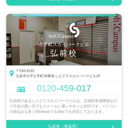
土手町スカイパークビル
弘前校
〒036-8182
弘前市大字土手町38番地 したどてスカイパークビル2F
0120-459-017
弘前校のあるしたどてスカイパークビルは、立体駐車場隣接なの
で天気の悪い日でもスクールに通いやすいと好評です。パソコン
の持込みも多くWindowsでもMacでも対応しております。
弘前校（青森県）