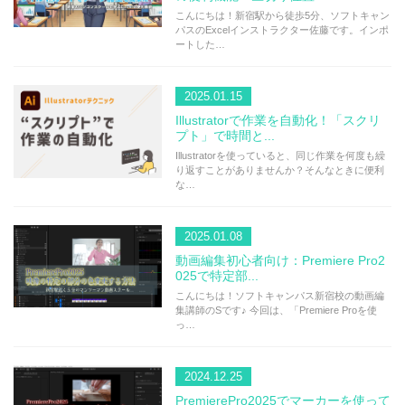
こんにちは！新宿駅から徒歩5分、ソフトキャン
パスのExcelインストラクター佐藤です。インポ
ートした…
2025.01.15
Illustratorで作業を自動化！「スクリ
プト」で時間と...
Illustratorを使っていると、同じ作業を何度も繰
り返すことがありませんか？そんなときに便利
な…
2025.01.08
動画編集初心者向け：Premiere Pro2
025で特定部...
こんにちは！ソフトキャンパス新宿校の動画編
集講師のSです♪ 今回は、「Premiere Proを使
っ…
2024.12.25
PremierePro2025でマーカーを使って