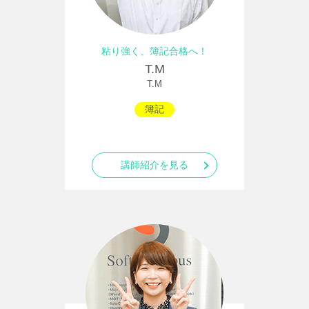
粘り強く、簿記合格へ！
T.M
T.M
簿記
講師紹介を見る