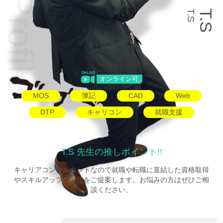
T.S
T.S
オンライン可
MOS
簿記
CAD
Web
DTP
キャリコン
就職支援
T.S 先生の推しポイント!!
キャリアコンサルタントなので就職や転職に直結した資格取得
やスキルアップの方法をご提案します。お悩みの方はぜひご相
談ください。