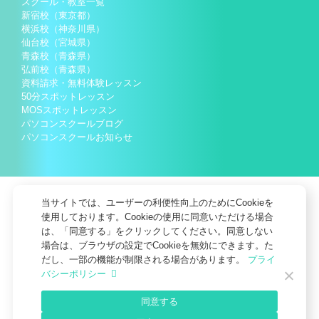
スクール・教室一覧
新宿校（東京都）
横浜校（神奈川県）
仙台校（宮城県）
青森校（青森県）
弘前校（青森県）
資料請求・無料体験レッスン
50分スポットレッスン
MOSスポットレッスン
パソコンスクールブログ
パソコンスクールお知らせ
当サイトでは、ユーザーの利便性向上のためにCookieを
使用しております。Cookieの使用に同意いただける場合
は、「同意する」をクリックしてください。同意しない
場合は、ブラウザの設定でCookieを無効にできます。た
だし、一部の機能が制限される場合があります。
プライ
バシーポリシー
会社概要
個人情報保護方針
個人情報の取扱いについて
同意する
DXへの取組について
お知らせ
サイトマップ