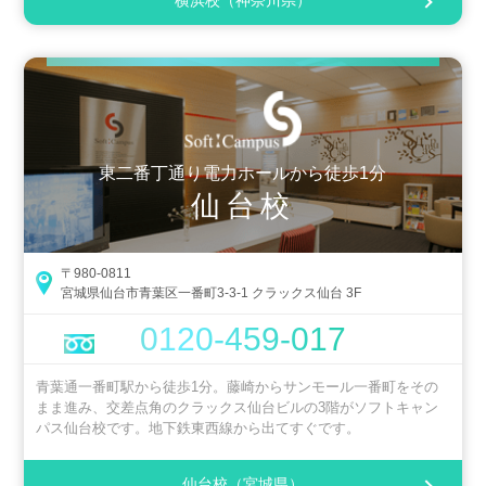
横浜校（神奈川県）
東二番丁通り電力ホールから徒歩1分
仙台校
〒980-0811
宮城県仙台市青葉区一番町3-3-1 クラックス仙台 3F
0120-459-017
青葉通一番町駅から徒歩1分。藤崎からサンモール一番町をその
まま進み、交差点角のクラックス仙台ビルの3階がソフトキャン
パス仙台校です。地下鉄東西線から出てすぐです。
仙台校（宮城県）