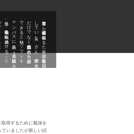
！
運送業か
ら
経理事務へ
転職す
る
た
め
簿記2
級取得を
目指
し
て
い
た
A
さ
ん
。
授業の
仕方
だ
け
で
な
く
就職活動の
進め
方も
相談が
で
き
る
と
知り
ソ
フ
ト
キ
ャ
ン
パ
ス
に
入校し
、
見事3
級試験に
合
格、
2
級勉強中に
転職も
成功さ
せ
る
こ
と
が
で
き
ま
し
た
を取得するために勉強を
っていましたが新しい試