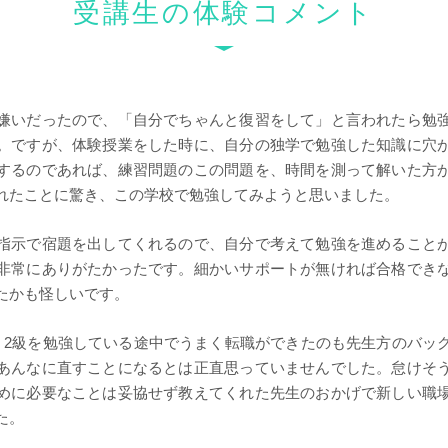
受講生の体験コメント
嫌いだったので、「自分でちゃんと復習をして」と言われたら勉
。ですが、体験授業をした時に、自分の独学で勉強した知識に穴
するのであれば、練習問題のこの問題を、時間を測って解いた方
れたことに驚き、この学校で勉強してみようと思いました。
指示で宿題を出してくれるので、自分で考えて勉強を進めること
非常にありがたかったです。細かいサポートが無ければ合格でき
たかも怪しいです。
、2級を勉強している途中でうまく転職ができたのも先生方のバッ
あんなに直すことになるとは正直思っていませんでした。怠けそ
めに必要なことは妥協せず教えてくれた先生のおかげで新しい職
た。