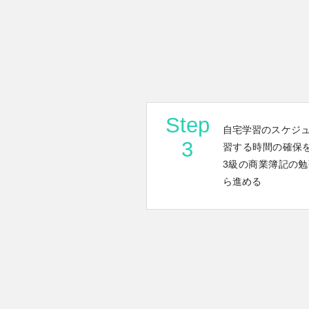
Step
自宅学習のスケジ
3
習する時間の確保
3級の商業簿記の
ら進める