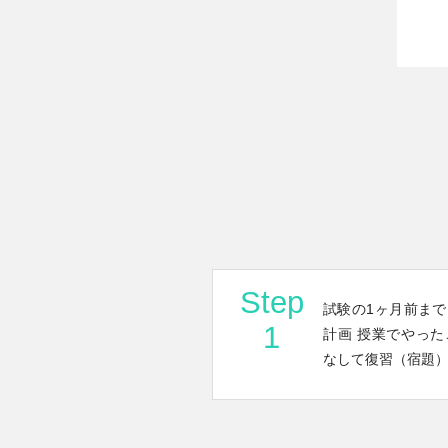
Step
試験の1ヶ月前ま
1
計画 授業でやっ
なして復習（宿題