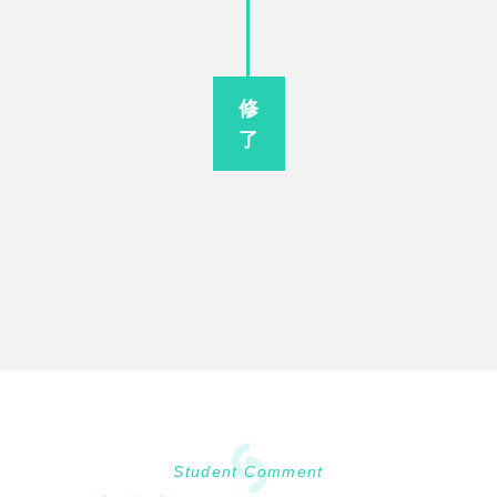
修
了
Student Comment