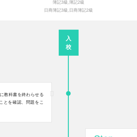
簿記3級,簿記2級
日商簿記3級,日商簿記2級
入
校
でに教科書を終わらせる
たことを確認、問題をこ
）