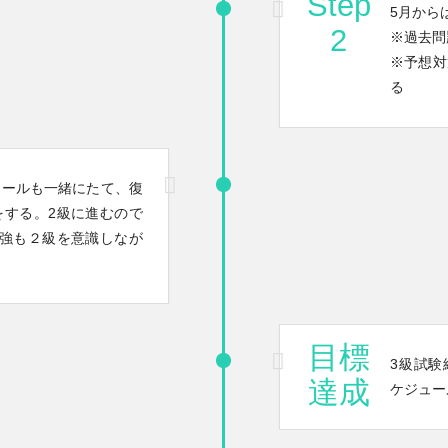
Step
5月から
2
※過去問
※予想対
る
ュールも一緒にたて、復
をする。2級に進むので
勉強も２級を意識しなが
目標
3級試験
達成
ケジュー