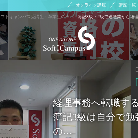
オンライン講座
講座一覧
ソフトキャンパス受講生・卒業生の声
簿記3級・2級で運送業から経
経理事務へ転職する
簿記3級は自分で
の…