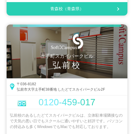
青森校（青森県）
土手町スカイパークビル
弘前校
〒036-8182
弘前市大字土手町38番地 したどてスカイパークビル2F
0120-459-017
弘前校のあるしたどてスカイパークビルは、立体駐車場隣接なの
で天気の悪い日でもスクールに通いやすいと好評です。パソコン
の持込みも多くWindowsでもMacでも対応しております。