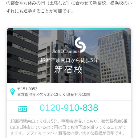
の都合やお休みの日（土曜など）に合わせて新宿校、横浜校のい
ずれにも通学することが可能です。
JR新宿駅南口から徒歩5分
新宿校
〒151-0053
東京都渋谷区代々木2-13-5 KT新宿ビル10階
0120-910-838
JR新宿駅南口より徒歩5分。甲州街道沿いにあり、都営新宿線6番
出口に隣接しているので雨の日でも地下道を通ってくることがで
きます。ソフトキャンパス新宿校の赤い大きな看板が目印です。