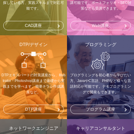
探している方、実践スキルまで対応可
講可能です。ポートフォリオ・SEO対
能です。
策なども受講できます。
CAD講座
Web講座
DTP/デザイン
プログラミング
DTPエキスパートの対策講座から、Illus
プログラミングを初心者から学びたい
trator・Photoshop講座まで基礎から実
方、JavaやC言語、PHPなど様々な言
践までを学べます。簡単チラシ作成講
語対応が可能です。デモプログラミン
座など。
グで開発もできます。
DTP講座
プログラム講座
ネットワークエンジニア
キャリアコンサルタント