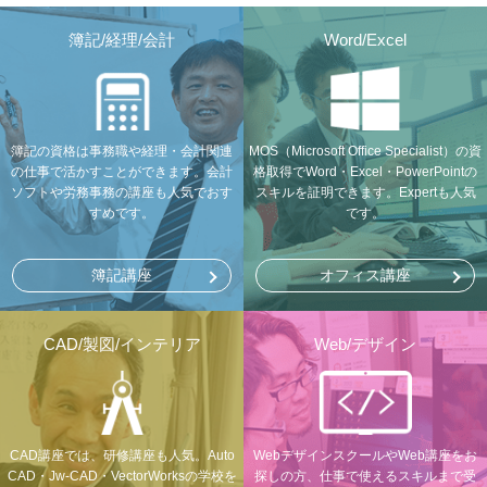
簿記/経理/会計
Word/Excel
簿記の資格は事務職や経理・会計関連
MOS（Microsoft Office Specialist）の資
の仕事で活かすことができます。会計
格取得でWord・Excel・PowerPointの
ソフトや労務事務の講座も人気でおす
スキルを証明できます。Expertも人気
すめです。
です。
簿記講座
オフィス講座
CAD/製図/インテリア
Web/デザイン
CAD講座では、研修講座も人気。Auto
WebデザインスクールやWeb講座をお
CAD・Jw-CAD・VectorWorksの学校を
探しの方、仕事で使えるスキルまで受