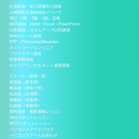
社員研修・新人研修向け講座
人材開発支援助成金について
簿記（3級・2級・1級）資格
MOS資格（Word・Excel・PowerPoint）
CAD資格・スキルアップCAD講座
Webスクール講座
DTP・Photoshop/Illustrator
ネットワークエンジニア
プログラマー講座
医療事務資格
キャリアコンサルタント資格講座
スクール・教室一覧
新宿校（東京都）
横浜校（神奈川県）
仙台校（宮城県）
青森校（青森県）
弘前校（青森県）
資料請求・無料体験レッスン
50分スポットレッスン
MOSスポットレッスン
パソコンスクールブログ
パソコンスクールお知らせ