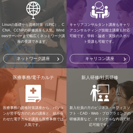
Linuxの基礎から資格対策（LPIC）、C
キャリアコンサルタント講座もキャリ
CNA、CCNPの研修講座も人気。Wind
アコンサルティング技能士講座も対応
owsサーバーまで幅広くネットワーク講
可能です。学科・論述・実技のスポッ
座の受講できます。
ト受講も可能です。
ネットワーク講座
キャリコン講座
医療事務/電子カルテ
新人研修/社員研修
医療事務の資格対策講座から、パソコ
新入社員の方のビジネス・オフィスソ
ンが苦手な方のための講座と、組み合
フト・CAD・Web・プログラミングの
わせた電子カルテ講座も医療事務では
研修講座など、オリジナルな内容で対
人気です。
応可能です。