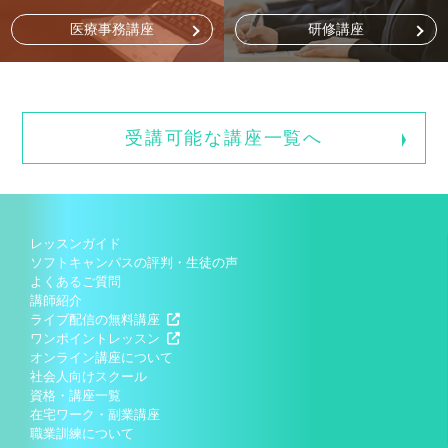
医療事務講座
研修講座
受講可能な講座一覧へ
レッスンガイド
ソフトキャンパスの評判・生徒の声
よくあるご質問
講師紹介
ライブ配信の無料講座
ワンポイントレッスン
オンライン講座について
社会人向けスクール
資格・講座一覧
在宅ワーク・副業講座
職業訓練について