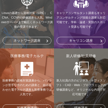
Linuxの基礎から資格対策（LPIC）、C
キャリアコンサルタント講座もキャリ
CNA、CCNPの研修講座も人気。Wind
アコンサルティング技能士講座も対応
owsサーバーまで幅広くネットワーク講
可能です。学科・論述・実技のスポッ
座の受講できます。
ト受講も可能です。
ネットワーク講座
キャリコン講座
医療事務/電子カルテ
新人研修/社員研修
医療事務の資格対策講座から、パソコ
新入社員の方のビジネス・オフィスソ
ンが苦手な方のための講座と、組み合
フト・CAD・Web・プログラミングの
わせた電子カルテ講座も医療事務では
研修講座など、オリジナルな内容で対
人気です。
応可能です。