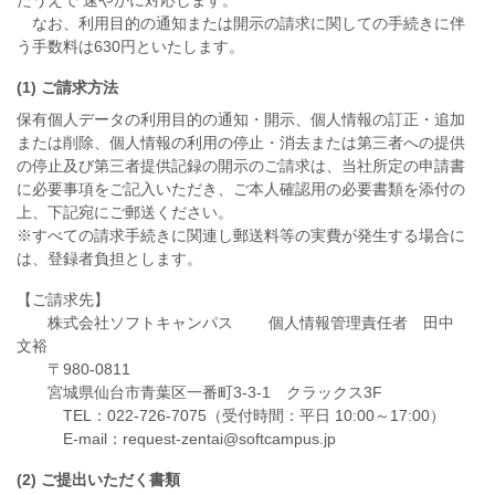
たうえで 速やかに対応します。
なお、利用目的の通知または開示の請求に関しての手続きに伴
う手数料は630円といたします。
(1) ご請求方法
保有個人データの利用目的の通知・開示、個人情報の訂正・追加
または削除、個人情報の利用の停止・消去または第三者への提供
の停止及び第三者提供記録の開示のご請求は、当社所定の申請書
に必要事項をご記入いただき、ご本人確認用の必要書類を添付の
上、下記宛にご郵送ください。
※すべての請求手続きに関連し郵送料等の実費が発生する場合に
は、登録者負担とします。
【ご請求先】
株式会社ソフトキャンパス 個人情報管理責任者 田中
文裕
〒980-0811
宮城県仙台市青葉区一番町3-3-1 クラックス3F
TEL：022-726-7075（受付時間：平日 10:00～17:00）
E-mail：request-zentai@softcampus.jp
(2) ご提出いただく書類