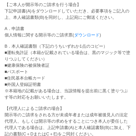
【ご本人が開示等のご請求を行う場合】
下記申請書(A)をダウンロードしていただき、必要事項をご記入の
上、本人確認書類(B)を同封し、上記宛にご郵送ください。
A．申請書
個人情報に関する開示等のご請求票(
ダウンロード
)
B．本人確認書類（下記のうちいずれか1点のコピー）
■運転免許証（本籍が記載されている場合は、黒のマジック等で塗
りつぶしてください）
■健康保険の被保険者証
■パスポート
■住民基本台帳カード
■外国人登録証明書
※本籍地の記載がある場合は、当該情報を提出前に黒く塗りつぶ
す等の対応をお願いいたします。
【代理人によるご請求の場合】
開示等のご請求をされる方が未成年者または成年被後見人の法定
代理人、もしくは開示等の求めをすることにつき本人が委任した
代理人である場合は、上記申請書(A)と本人確認書類(B)に加え、下
記の書類(C＋DまたはC＋E)をご同封ください。