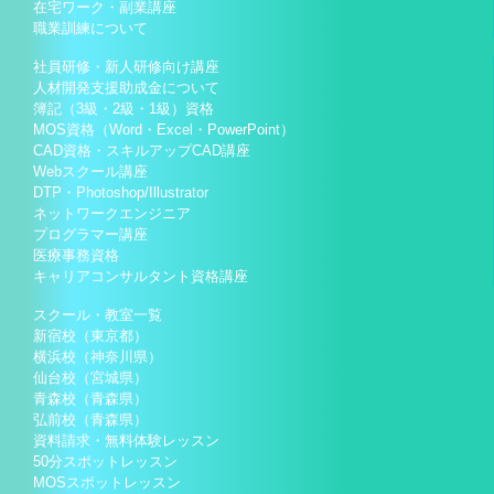
在宅ワーク・副業講座
職業訓練について
社員研修・新人研修向け講座
人材開発支援助成金について
簿記（3級・2級・1級）資格
MOS資格（Word・Excel・PowerPoint）
CAD資格・スキルアップCAD講座
Webスクール講座
DTP・Photoshop/Illustrator
ネットワークエンジニア
プログラマー講座
医療事務資格
キャリアコンサルタント資格講座
スクール・教室一覧
新宿校（東京都）
横浜校（神奈川県）
仙台校（宮城県）
青森校（青森県）
弘前校（青森県）
資料請求・無料体験レッスン
50分スポットレッスン
MOSスポットレッスン