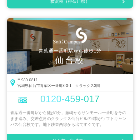
横浜校（神奈川県）
青葉通一番町駅から徒歩1分
仙台校
〒980-0811
宮城県仙台市青葉区一番町3-3-1 クラックス3階
0120-459-017
青葉通一番町駅から徒歩1分。藤崎からサンモール一番町をその
まま進み、交差点角のクラックス仙台ビルの3階がソフトキャン
パス仙台校です。地下鉄東西線から出てすぐです。