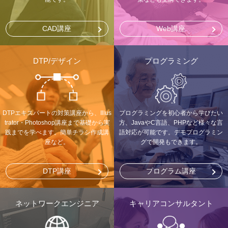
CAD講座
Web講座
DTP/デザイン
プログラミング
DTPエキスパートの対策講座から、Illus
プログラミングを初心者から学びたい
trator・Photoshop講座まで基礎から実
方、JavaやC言語、PHPなど様々な言
践までを学べます。簡単チラシ作成講
語対応が可能です。デモプログラミン
座など。
グで開発もできます。
DTP講座
プログラム講座
ネットワークエンジニア
キャリアコンサルタント