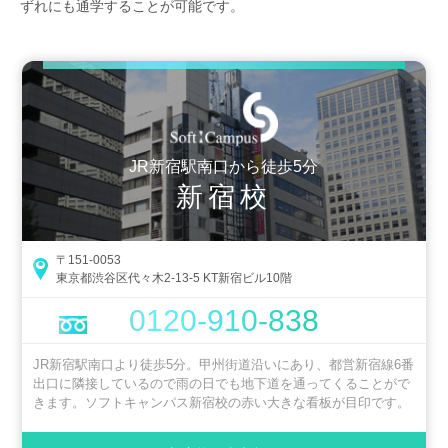
ずれにも通学することが可能です。
JR新宿駅南口から徒歩5分
新宿校
〒151-0053
東京都渋谷区代々木2-13-5 KT新宿ビル10階
0120-910-838
JR新宿駅南口より徒歩5分。甲州街道沿いにあり、都営新宿線6番
出口に隣接しているので雨の日でも地下道を通ってくることがで
きます。ソフトキャンパス新宿校の赤い大きな看板が目印です。