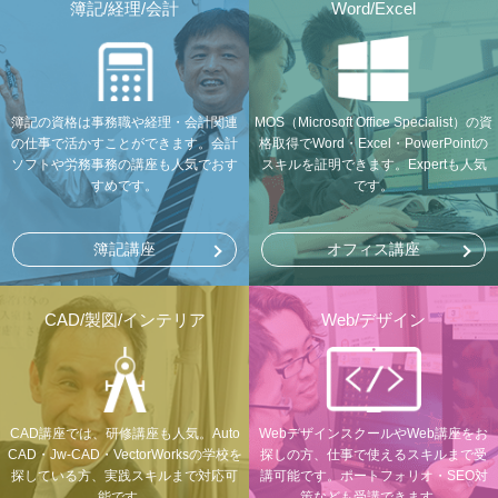
簿記/経理/会計
Word/Excel
簿記の資格は事務職や経理・会計関連
MOS（Microsoft Office Specialist）の資
の仕事で活かすことができます。会計
格取得でWord・Excel・PowerPointの
ソフトや労務事務の講座も人気でおす
スキルを証明できます。Expertも人気
すめです。
です。
簿記講座
オフィス講座
CAD/製図/インテリア
Web/デザイン
CAD講座では、研修講座も人気。Auto
WebデザインスクールやWeb講座をお
CAD・Jw-CAD・VectorWorksの学校を
探しの方、仕事で使えるスキルまで受
探している方、実践スキルまで対応可
講可能です。ポートフォリオ・SEO対
能です。
策なども受講できます。