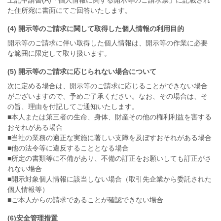
上記申請書(A)「個人情報に関する開示等のご請求票」に記載され
た住所宛に書面にてご回答いたします。
(4) 開示等のご請求に関して取得した個人情報の利用目的
開示等のご請求に伴い取得した個人情報は、開示等の作業に必要
な範囲に限定して取り扱います。
(5) 開示等のご請求に応じられない場合について
次に定める場合は、開示等のご請求に応じることができない場合
がございますので、予めご了承ください。なお、その場合は、そ
の旨、理由を付記してご通知いたします。
■本人または第三者の生命、身体、財産その他の権利利益を害する
おそれがある場合
■当社の業務の適正な実施に著しい支障を及ぼすおそれがある場合
■他の法令等に違反することとなる場合
■所定の書類等に不備があり、不備の訂正をお願いしても訂正がさ
れない場合
■開示対象個人情報に該当しない場合（取引先企業から委託された
個人情報等）
■ご本人からの請求であることが確認できない場合
(6)安全管理措置