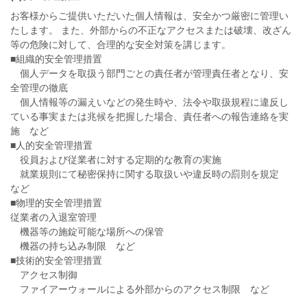
お客様からご提供いただいた個人情報は、安全かつ厳密に管理い
たします。 また、外部からの不正なアクセスまたは破壊、改ざん
等の危険に対して、合理的な安全対策を講じます。
■組織的安全管理措置
個人データを取扱う部門ごとの責任者が管理責任者となり、安
全管理の徹底
個人情報等の漏えいなどの発生時や、法令や取扱規程に違反し
ている事実または兆候を把握した場合、責任者への報告連絡を実
施 など
■人的安全管理措置
役員および従業者に対する定期的な教育の実施
就業規則にて秘密保持に関する取扱いや違反時の罰則を規定
など
■物理的安全管理措置
従業者の入退室管理
機器等の施錠可能な場所への保管
機器の持ち込み制限 など
■技術的安全管理措置
アクセス制御
ファイアーウォールによる外部からのアクセス制限 など