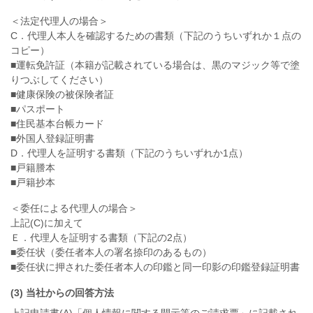
＜法定代理人の場合＞
C．代理人本人を確認するための書類（下記のうちいずれか１点の
コピー）
■運転免許証（本籍が記載されている場合は、黒のマジック等で塗
りつぶしてください）
■健康保険の被保険者証
■パスポート
■住民基本台帳カード
■外国人登録証明書
D．代理人を証明する書類（下記のうちいずれか1点）
■戸籍謄本
■戸籍抄本
＜委任による代理人の場合＞
上記(C)に加えて
Ｅ．代理人を証明する書類（下記の2点）
■委任状（委任者本人の署名捺印のあるもの）
■委任状に押された委任者本人の印鑑と同一印影の印鑑登録証明書
(3) 当社からの回答方法