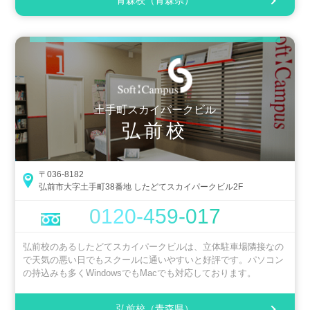
青森校（青森県）
土手町スカイパークビル
弘前校
〒036-8182
弘前市大字土手町38番地 したどてスカイパークビル2F
0120-459-017
弘前校のあるしたどてスカイパークビルは、立体駐車場隣接なの
で天気の悪い日でもスクールに通いやすいと好評です。パソコン
の持込みも多くWindowsでもMacでも対応しております。
弘前校（青森県）