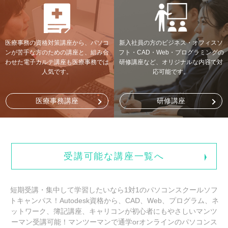
医療事務の資格対策講座から、パソコ
新入社員の方のビジネス・オフィスソ
ンが苦手な方のための講座と、組み合
フト・CAD・Web・プログラミングの
わせた電子カルテ講座も医療事務では
研修講座など、オリジナルな内容で対
人気です。
応可能です。
医療事務講座
研修講座
受講可能な講座一覧へ
短期受講・集中して学習したいなら1対1のパソコンスクールソフ
トキャンパス！Autodesk資格から、CAD、Web、プログラム、ネ
ットワーク、簿記講座、キャリコンが初心者にもやさしいマンツ
ーマン受講可能！マンツーマンで通学orオンラインのパソコンス