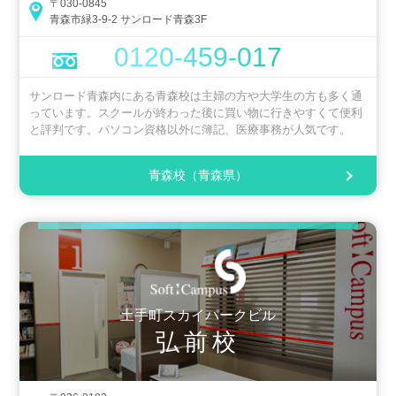
〒030-0845
青森市緑3-9-2 サンロード青森3F
0120-459-017
サンロード青森内にある青森校は主婦の方や大学生の方も多く通
っています。スクールが終わった後に買い物に行きやすくて便利
と評判です。パソコン資格以外に簿記、医療事務が人気です。
青森校（青森県）
土手町スカイパークビル
弘前校