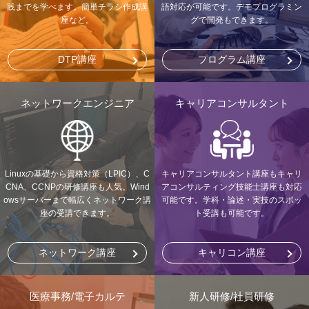
践までを学べます。簡単チラシ作成講
語対応が可能です。デモプログラミン
座など。
グで開発もできます。
DTP講座
プログラム講座
ネットワークエンジニア
キャリアコンサルタント
Linuxの基礎から資格対策（LPIC）、C
キャリアコンサルタント講座もキャリ
CNA、CCNPの研修講座も人気。Wind
アコンサルティング技能士講座も対応
owsサーバーまで幅広くネットワーク講
可能です。学科・論述・実技のスポッ
座の受講できます。
ト受講も可能です。
ネットワーク講座
キャリコン講座
医療事務/電子カルテ
新人研修/社員研修