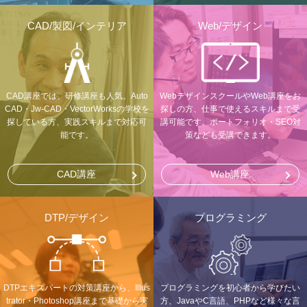
CAD/製図/インテリア
Web/デザイン
CAD講座では、研修講座も人気。Auto
WebデザインスクールやWeb講座をお
CAD・Jw-CAD・VectorWorksの学校を
探しの方、仕事で使えるスキルまで受
探している方、実践スキルまで対応可
講可能です。ポートフォリオ・SEO対
能です。
策なども受講できます。
CAD講座
Web講座
DTP/デザイン
プログラミング
DTPエキスパートの対策講座から、Illus
プログラミングを初心者から学びたい
trator・Photoshop講座まで基礎から実
方、JavaやC言語、PHPなど様々な言