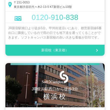
〒151-0053
東京都渋谷区代々木2-13-5 KT新宿ビル10階
0120-910-838
JR新宿駅南口より徒歩5分。甲州街道沿いにあり、都営新宿線6番
出口に隣接しているので雨の日でも地下道を通ってくることがで
きます。ソフトキャンパス新宿校の赤い大きな看板が目印です。
新宿校（東京都）
JR横浜駅西口から徒歩3分
横浜校