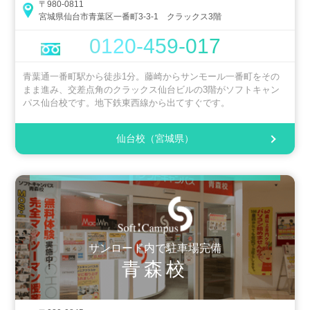
〒980-0811
宮城県仙台市青葉区一番町3-3-1 クラックス3階
0120-459-017
青葉通一番町駅から徒歩1分。藤崎からサンモール一番町をその
まま進み、交差点角のクラックス仙台ビルの3階がソフトキャン
パス仙台校です。地下鉄東西線から出てすぐです。
仙台校（宮城県）
サンロード内で駐車場完備
青森校