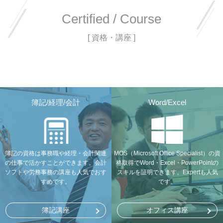
Certified / Course
[ 資格・講座 ]
簿記/経理/会計
Word/Excel
簿記の資格は事務職や経理・会計関連
MOS（Microsoft Office Specialist）の資
の仕事で活かすことができます。会計
格取得でWord・Excel・PowerPointの
ソフトや労務事務の講座も人気でおす
スキルを証明できます。Expertも人気
すめです。
です。
簿記講座
オフィス講座