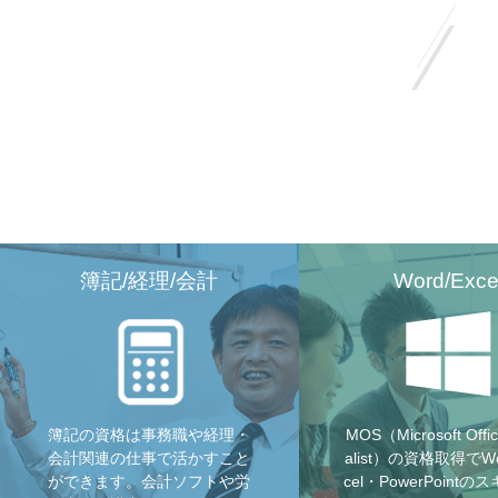
簿記/経理/会計
Word/Exce
簿記の資格は事務職や経理・
MOS（Microsoft Offic
会計関連の仕事で活かすこと
alist）の資格取得でWo
ができます。会計ソフトや労
cel・PowerPoint