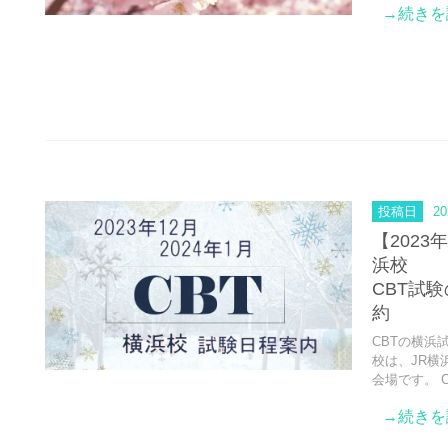
→続きを
投稿日
20
【2023
浜校
CBT試
約
CBTの横浜
校は、JR横
会場です。 
→続きを