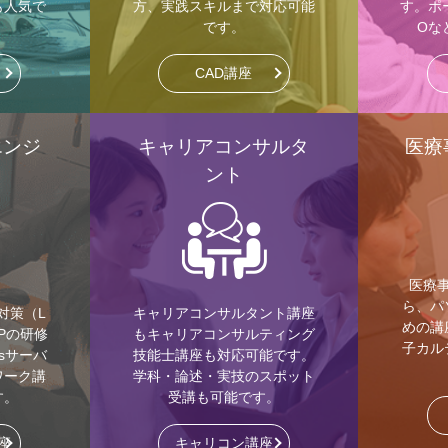
tも人気で
方、実践スキルまで対応可能
す。ポ
です。
Oな
CAD講座
エンジ
キャリアコンサルタ
医療
ント
医療
ら、パ
格対策（L
キャリアコンサルタント講座
めの講
NPの研修
もキャリアコンサルティング
子カル
wsサーバ
技能士講座も対応可能です。
ワーク講
学科・論述・実技のスポット
す。
受講も可能です。
座
キャリコン講座