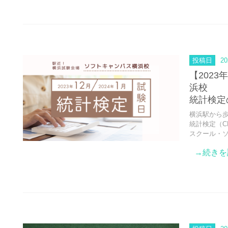
投稿日
20
【2023
浜校
統計検定
横浜駅から歩
統計検定（C
スクール・
→続きを