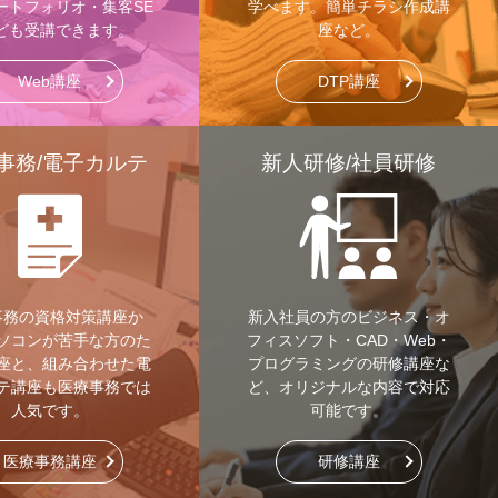
ートフォリオ・集客SE
学べます。簡単チラシ作成講
ども受講できます。
座など。
Web講座
DTP講座
事務/電子カルテ
新人研修/社員研修
事務の資格対策講座か
新入社員の方のビジネス・オ
ソコンが苦手な方のた
フィスソフト・CAD・Web・
座と、組み合わせた電
プログラミングの研修講座な
テ講座も医療事務では
ど、オリジナルな内容で対応
人気です。
可能です。
医療事務講座
研修講座