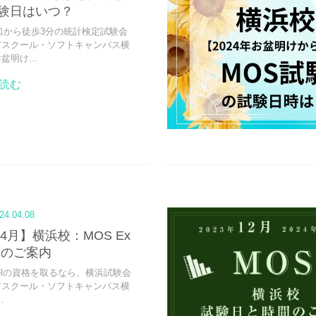
験日はいつ？
口から徒歩3分の統計検定試験会
アスクール・ソフトキャンパス横
お盆明け…
読む
24.04.08
年4月】横浜校：MOS Ex
日のご案内
xcelの資格を取るなら、横浜試験会
アスクール・ソフトキャンパス横
…