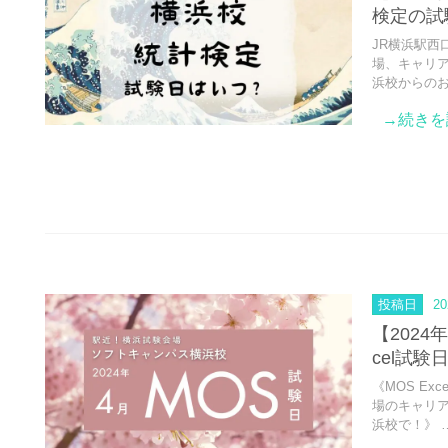
検定の試
JR横浜駅西
場、キャリ
浜校からの
→続きを
投稿日
20
【2024
cel試験
《MOS E
場のキャリ
浜校で！》 