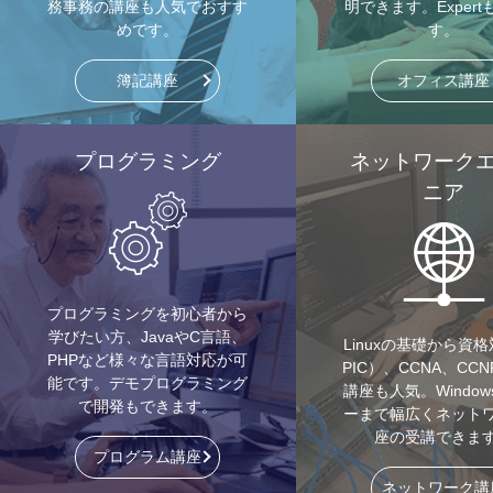
務事務の講座も人気でおすす
明できます。Exper
めです。
す。
簿記講座
オフィス講座
プログラミング
ネットワーク
ニア
プログラミングを初心者から
学びたい方、JavaやC言語、
Linuxの基礎から資
PHPなど様々な言語対応が可
PIC）、CCNA、CC
能です。デモプログラミング
講座も人気。Windo
で開発もできます。
ーまで幅広くネット
座の受講できま
プログラム講座
ネットワーク講