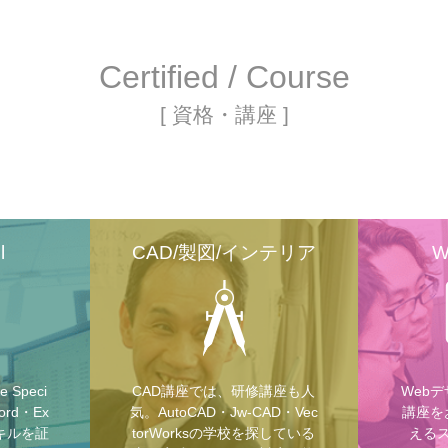
Certified / Course
[ 資格・講座 ]
l
CAD/製図/インテリア
W
e Speci
CAD講座では、研修講座も人
Web
rd・Ex
気。AutoCAD・Jw-CAD・Vec
講座を
のスキルを証
torWorksの学校を探している
える