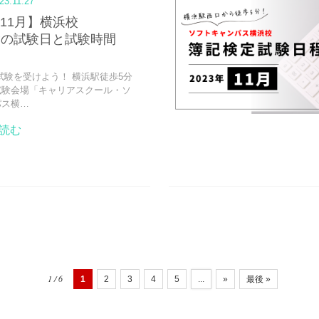
23.11.27
年11月】横浜校
験の試験日と試験時間
試験を受けよう！ 横浜駅徒歩5分
試験会場「キャリアスクール・ソ
パス横…
読む
1 / 6
1
2
3
4
5
...
»
最後 »