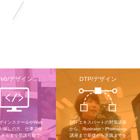
eb/デザイン
DTP/デザイン
デザインスクールやWeb
DTPエキスパートの対策講座
お探しの方、仕事で使
から、Illustrator・Photoshop
スキルまで受講可能で
講座まで基礎から実践までを