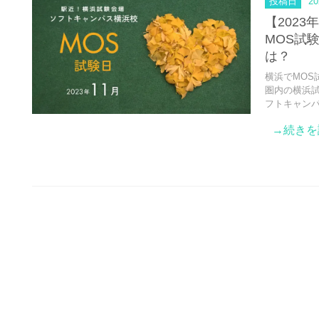
投稿日
20
【2023
MOS試
は？
横浜でMOS
圏内の横浜
フトキャン
→続きを