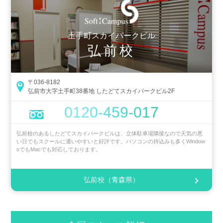
土手町スカイパークビル
弘前校
〒036-8182
弘前市大字土手町38番地 したどてスカイパークビル2F
0120-459-017
弘前校のあるしたどてスカイパークビルは、立体駐車場隣接なので天気の悪
い日でもスクールに通いやすいと好評です。パソコンの持込みも多くWindow
sでもMacでも対応しております。
弘前校（青森県）