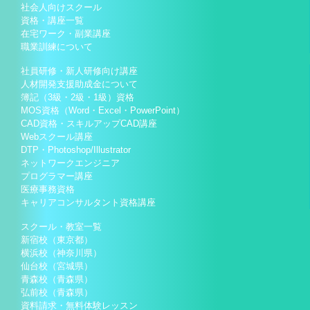
社会人向けスクール
資格・講座一覧
在宅ワーク・副業講座
職業訓練について
社員研修・新人研修向け講座
人材開発支援助成金について
簿記（3級・2級・1級）資格
MOS資格（Word・Excel・PowerPoint）
CAD資格・スキルアップCAD講座
Webスクール講座
DTP・Photoshop/Illustrator
ネットワークエンジニア
プログラマー講座
医療事務資格
キャリアコンサルタント資格講座
スクール・教室一覧
新宿校（東京都）
横浜校（神奈川県）
仙台校（宮城県）
青森校（青森県）
弘前校（青森県）
資料請求・無料体験レッスン