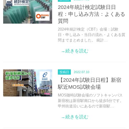
2024年統計検定試験日日
程：申し込み方法：よくある
質問
2024年統計検定（CBT）会場：試験
日・申し込み・当日の流れ・よくある質
問までまとめました。 統計…
→続きを読む
投稿日
2022.07.10
【2024年試験日日程】新宿
駅近MOS試験会場
MOS随時試験会場のソフトキャンパス
新宿校は新宿駅南口から徒歩5分です。
甲州街道沿いにあるので新宿駅…
→続きを読む