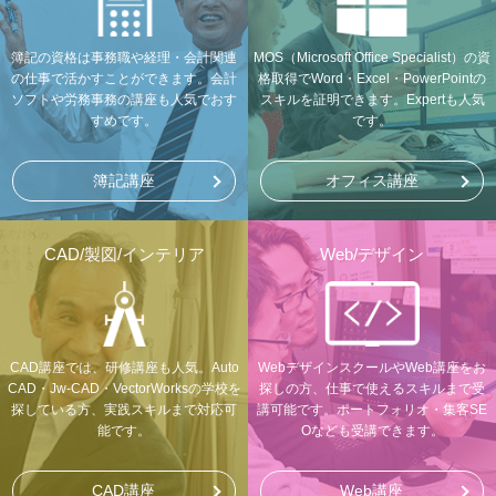
簿記の資格は事務職や経理・会計関連
MOS（Microsoft Office Specialist）の資
の仕事で活かすことができます。会計
格取得でWord・Excel・PowerPointの
ソフトや労務事務の講座も人気でおす
スキルを証明できます。Expertも人気
すめです。
です。
簿記講座
オフィス講座
CAD/製図/インテリア
Web/デザイン
CAD講座では、研修講座も人気。Auto
WebデザインスクールやWeb講座をお
CAD・Jw-CAD・VectorWorksの学校を
探しの方、仕事で使えるスキルまで受
探している方、実践スキルまで対応可
講可能です。ポートフォリオ・集客SE
能です。
Oなども受講できます。
CAD講座
Web講座