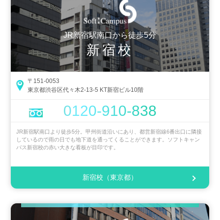
JR新宿駅南口から徒歩5分
新宿校
〒151-0053
東京都渋谷区代々木2-13-5 KT新宿ビル10階
0120-910-838
JR新宿駅南口より徒歩5分。甲州街道沿いにあり、都営新宿線6番出口に隣接
しているので雨の日でも地下道を通ってくることができます。ソフトキャン
パス新宿校の赤い大きな看板が目印です。
新宿校（東京都）