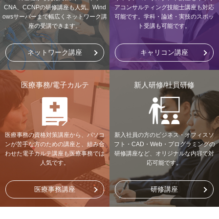
CNA、CCNPの研修講座も人気。Wind
アコンサルティング技能士講座も対応
owsサーバーまで幅広くネットワーク講
可能です。学科・論述・実技のスポッ
座の受講できます。
ト受講も可能です。
ネットワーク講座
キャリコン講座
医療事務/電子カルテ
新人研修/社員研修
医療事務の資格対策講座から、パソコ
新入社員の方のビジネス・オフィスソ
ンが苦手な方のための講座と、組み合
フト・CAD・Web・プログラミングの
わせた電子カルテ講座も医療事務では
研修講座など、オリジナルな内容で対
人気です。
応可能です。
医療事務講座
研修講座