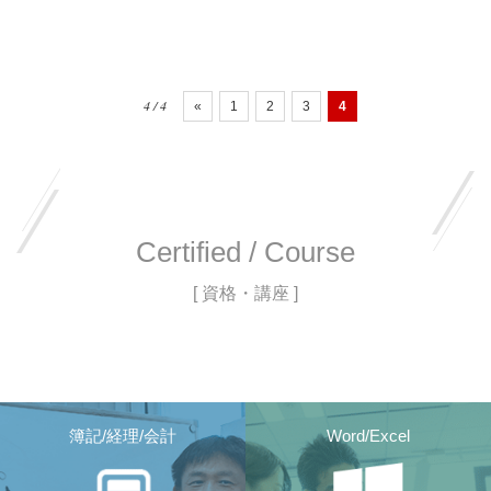
4 / 4
«
1
2
3
4
Certified / Course
[ 資格・講座 ]
簿記/経理/会計
Word/Excel