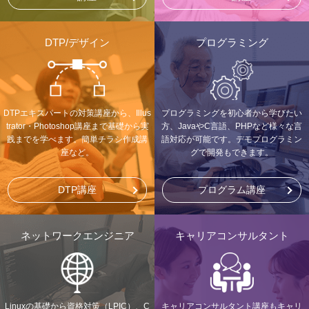
DTP/デザイン
プログラミング
DTPエキスパートの対策講座から、Illus
プログラミングを初心者から学びたい
trator・Photoshop講座まで基礎から実
方、JavaやC言語、PHPなど様々な言
践までを学べます。簡単チラシ作成講
語対応が可能です。デモプログラミン
座など。
グで開発もできます。
DTP講座
プログラム講座
ネットワークエンジニア
キャリアコンサルタント
Linuxの基礎から資格対策（LPIC）、C
キャリアコンサルタント講座もキャリ