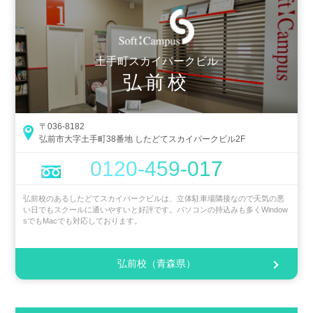
土手町スカイパークビル
弘前校
〒036-8182
弘前市大字土手町38番地 したどてスカイパークビル2F
0120-459-017
弘前校のあるしたどてスカイパークビルは、立体駐車場隣接なので天気の悪
い日でもスクールに通いやすいと好評です。パソコンの持込みも多くWindow
sでもMacでも対応しております。
弘前校（青森県）