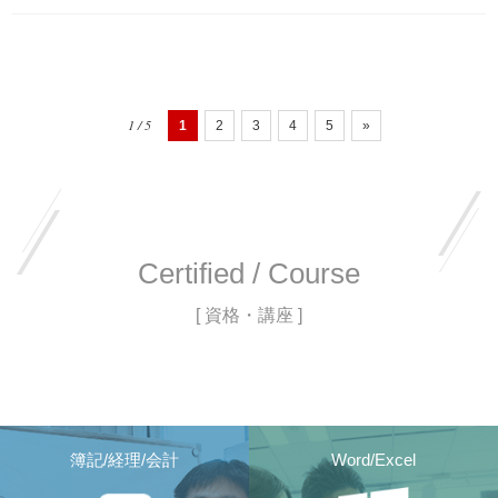
1 / 5
1
2
3
4
5
»
Certified / Course
[ 資格・講座 ]
簿記/経理/会計
Word/Excel