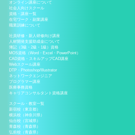
オンライン講座について
社会人向けスクール
資格・講座一覧
在宅ワーク・副業講座
職業訓練について
社員研修・新人研修向け講座
人材開発支援助成金について
簿記（3級・2級・1級）資格
MOS資格（Word・Excel・PowerPoint）
CAD資格・スキルアップCAD講座
Webスクール講座
DTP・Photoshop/Illustrator
ネットワークエンジニア
プログラマー講座
医療事務資格
キャリアコンサルタント資格講座
スクール・教室一覧
新宿校（東京都）
横浜校（神奈川県）
仙台校（宮城県）
青森校（青森県）
弘前校（青森県）