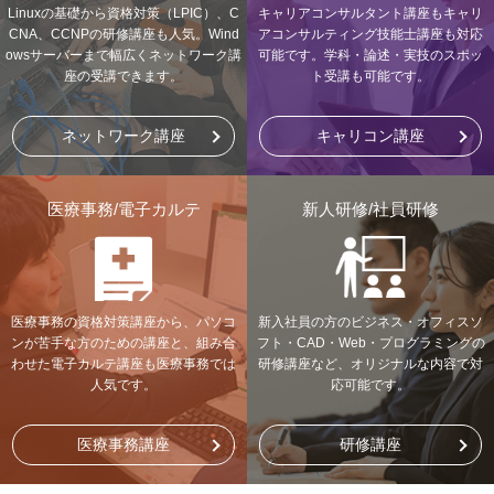
Linuxの基礎から資格対策（LPIC）、C
キャリアコンサルタント講座もキャリ
CNA、CCNPの研修講座も人気。Wind
アコンサルティング技能士講座も対応
owsサーバーまで幅広くネットワーク講
可能です。学科・論述・実技のスポッ
座の受講できます。
ト受講も可能です。
ネットワーク講座
キャリコン講座
医療事務/電子カルテ
新人研修/社員研修
医療事務の資格対策講座から、パソコ
新入社員の方のビジネス・オフィスソ
ンが苦手な方のための講座と、組み合
フト・CAD・Web・プログラミングの
わせた電子カルテ講座も医療事務では
研修講座など、オリジナルな内容で対
人気です。
応可能です。
医療事務講座
研修講座