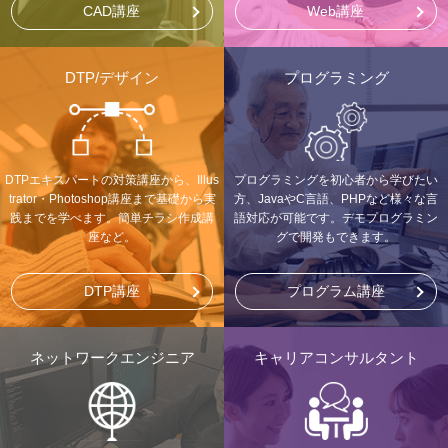
CAD講座
Web講座
DTP/デザイン
プログラミング
DTPエキスパートの対策講座から、Illus
プログラミングを初心者から学びたい
trator・Photoshop講座まで基礎から実
方、JavaやC言語、PHPなど様々な言
践までを学べます。簡単チラシ作成講
語対応が可能です。デモプログラミン
座など。
グで開発もできます。
DTP講座
プログラム講座
ネットワークエンジニア
キャリアコンサルタント