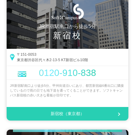
JR新宿駅南口から徒歩5分
新宿校
〒151-0053
東京都渋谷区代々木2-13-5 KT新宿ビル10階
0120-910-838
JR新宿駅南口より徒歩5分。甲州街道沿いにあり、都営新宿線6番出口に隣接
しているので雨の日でも地下道を通ってくることができます。ソフトキャン
パス新宿校の赤い大きな看板が目印です。
新宿校（東京都）