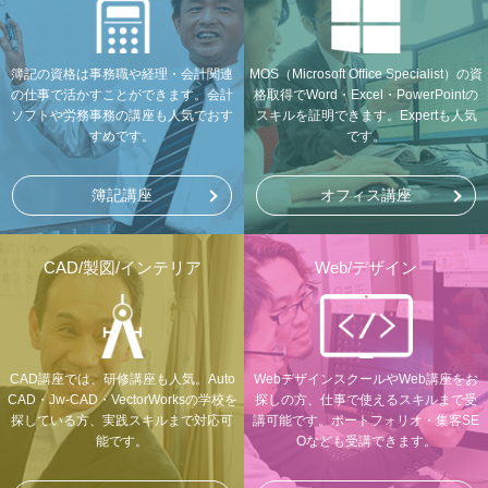
簿記の資格は事務職や経理・会計関連
MOS（Microsoft Office Specialist）の資
の仕事で活かすことができます。会計
格取得でWord・Excel・PowerPointの
ソフトや労務事務の講座も人気でおす
スキルを証明できます。Expertも人気
すめです。
です。
簿記講座
オフィス講座
CAD/製図/インテリア
Web/デザイン
CAD講座では、研修講座も人気。Auto
WebデザインスクールやWeb講座をお
CAD・Jw-CAD・VectorWorksの学校を
探しの方、仕事で使えるスキルまで受
探している方、実践スキルまで対応可
講可能です。ポートフォリオ・集客SE
能です。
Oなども受講できます。