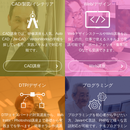
CAD/製図/インテリア
Web/デザイン
CAD講座では、研修講座も人気。Auto
WebデザインスクールやWeb講座をお
CAD・Jw-CAD・VectorWorksの学校を
探しの方、仕事で使えるスキルまで受
探している方、実践スキルまで対応可
講可能です。ポートフォリオ・集客SE
能です。
Oなども受講できます。
CAD講座
Web講座
DTP/デザイン
プログラミング
DTPエキスパートの対策講座から、Illus
プログラミングを初心者から学びたい
trator・Photoshop講座まで基礎から実
方、JavaやC言語、PHPなど様々な言
践までを学べます。簡単チラシ作成講
語対応が可能です。デモプログラミン