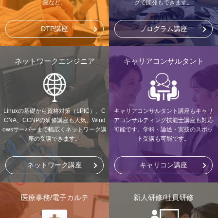
座など。
グで開発もできます。
DTP講座
プログラム講座
ネットワークエンジニア
キャリアコンサルタント
Linuxの基礎から資格対策（LPIC）、C
キャリアコンサルタント講座もキャリ
CNA、CCNPの研修講座も人気。Wind
アコンサルティング技能士講座も対応
owsサーバーまで幅広くネットワーク講
可能です。学科・論述・実技のスポッ
座の受講できます。
ト受講も可能です。
ネットワーク講座
キャリコン講座
医療事務/電子カルテ
新人研修/社員研修