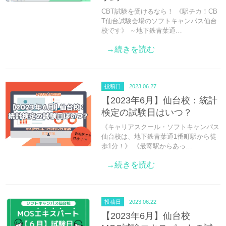
CBT試験を受けるなら！ 《駅チカ！CB
T仙台試験会場のソフトキャンパス仙台
校です》 ～地下鉄青葉通…
→続きを読む
投稿日
2023.06.27
【2023年6月】仙台校：統計
検定の試験日はいつ？
《キャリアスクール・ソフトキャンパス
仙台校は、地下鉄青葉通1番町駅から徒
歩1分！》 《最寄駅からあっ…
→続きを読む
投稿日
2023.06.22
【2023年6月】仙台校