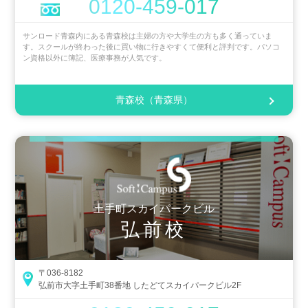
0120-459-017
サンロード青森内にある青森校は主婦の方や大学生の方も多く通っていま
す。スクールが終わった後に買い物に行きやすくて便利と評判です。パソコ
ン資格以外に簿記、医療事務が人気です。
青森校（青森県）
土手町スカイパークビル
弘前校
〒036-8182
弘前市大字土手町38番地 したどてスカイパークビル2F