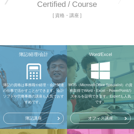
Certified / Course
[ 資格・講座 ]
簿記/経理/会計
Word/Excel
簿記の資格は事務職や経理・会計関連
MOS（Microsoft Office Specialist）の資
の仕事で活かすことができます。会計
格取得でWord・Excel・PowerPointの
ソフトや労務事務の講座も人気でおす
スキルを証明できます。Expertも人気
すめです。
です。
簿記講座
オフィス講座