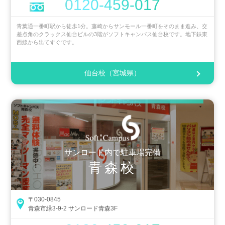
0120-459-017
青葉通一番町駅から徒歩1分。藤崎からサンモール一番町をそのまま進み、交
差点角のクラックス仙台ビルの3階がソフトキャンパス仙台校です。地下鉄東
西線から出てすぐです。
仙台校（宮城県）
サンロード内で駐車場完備
青森校
〒030-0845
青森市緑3-9-2 サンロード青森3F