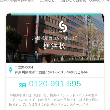
仕事の都合やお休みの日（土曜など）に合わせて新宿校、横浜校のいず
JR横浜駅西口から徒歩3分
横浜校
〒220-0004
神奈川県横浜市西区北幸1-5-10 JPR横浜ビル6F
0120-991-595
JR横浜駅西口より徒歩3分。横浜ベイシェラトンホテルの右手
「第二バスのりば」前の茶色いビルが目印です。横浜校は西口
改札を出てから徒歩すぐの駅チカパソコンスクールです。